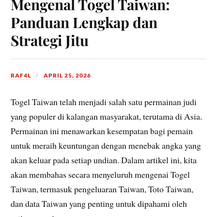
Mengenal Togel Taiwan:
Panduan Lengkap dan
Strategi Jitu
RAF4L
APRIL 25, 2026
Togel Taiwan telah menjadi salah satu permainan judi
yang populer di kalangan masyarakat, terutama di Asia.
Permainan ini menawarkan kesempatan bagi pemain
untuk meraih keuntungan dengan menebak angka yang
akan keluar pada setiap undian. Dalam artikel ini, kita
akan membahas secara menyeluruh mengenai Togel
Taiwan, termasuk pengeluaran Taiwan, Toto Taiwan,
dan data Taiwan yang penting untuk dipahami oleh