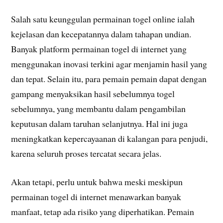
Salah satu keunggulan permainan togel online ialah
kejelasan dan kecepatannya dalam tahapan undian.
Banyak platform permainan togel di internet yang
menggunakan inovasi terkini agar menjamin hasil yang
dan tepat. Selain itu, para pemain pemain dapat dengan
gampang menyaksikan hasil sebelumnya togel
sebelumnya, yang membantu dalam pengambilan
keputusan dalam taruhan selanjutnya. Hal ini juga
meningkatkan kepercayaanan di kalangan para penjudi,
karena seluruh proses tercatat secara jelas.
Akan tetapi, perlu untuk bahwa meski meskipun
permainan togel di internet menawarkan banyak
manfaat, tetap ada risiko yang diperhatikan. Pemain