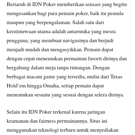
Bertaruh di IDN Poker memberikan sensasi yang begitu
mengesankan bagi para pemain poker, baik itu pemula
maupun yang berpengalaman. Salah satu dari
keistimewaan utama adalah antarmuka yang mesra
pengguna, yang membuat navigasinya dan berjudi
menjadi mudah dan mengasyikkan. Pemain dapat
dengan cepat menemukan permainan favorit dirinya dan
bergabung dalam meja tanpa rintangan. Dengan
berbagai macam game yang tersedia, mulai dari Texas
Hold’em hingga Omaha, setiap pemain dapat
menemukan sesuatu yang sesuai dengan selera dirinya.
Selain itu IDN Poker terkenal karena jaringan
keamanan dan fairness permainannya. Situs ini
menggunakan teknologi terbaru untuk menyediakan