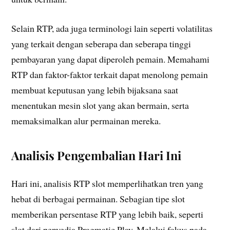
Selain RTP, ada juga terminologi lain seperti volatilitas
yang terkait dengan seberapa dan seberapa tinggi
pembayaran yang dapat diperoleh pemain. Memahami
RTP dan faktor-faktor terkait dapat menolong pemain
membuat keputusan yang lebih bijaksana saat
menentukan mesin slot yang akan bermain, serta
memaksimalkan alur permainan mereka.
Analisis Pengembalian Hari Ini
Hari ini, analisis RTP slot memperlihatkan tren yang
hebat di berbagai permainan. Sebagian tipe slot
memberikan persentase RTP yang lebih baik, seperti
slot dari penyedia Pragmatic Play. Melalui fokus pada