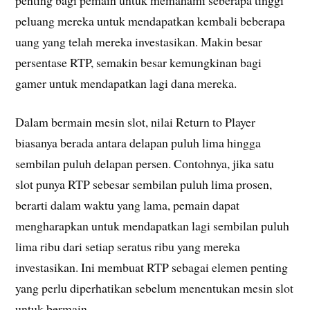
peluang mereka untuk mendapatkan kembali beberapa
uang yang telah mereka investasikan. Makin besar
persentase RTP, semakin besar kemungkinan bagi
gamer untuk mendapatkan lagi dana mereka.
Dalam bermain mesin slot, nilai Return to Player
biasanya berada antara delapan puluh lima hingga
sembilan puluh delapan persen. Contohnya, jika satu
slot punya RTP sebesar sembilan puluh lima prosen,
berarti dalam waktu yang lama, pemain dapat
mengharapkan untuk mendapatkan lagi sembilan puluh
lima ribu dari setiap seratus ribu yang mereka
investasikan. Ini membuat RTP sebagai elemen penting
yang perlu diperhatikan sebelum menentukan mesin slot
untuk bermain.