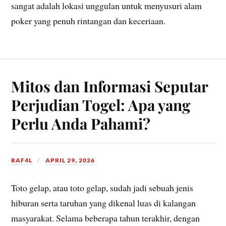
sangat adalah lokasi unggulan untuk menyusuri alam
poker yang penuh rintangan dan keceriaan.
Mitos dan Informasi Seputar
Perjudian Togel: Apa yang
Perlu Anda Pahami?
RAF4L
APRIL 29, 2026
Toto gelap, atau toto gelap, sudah jadi sebuah jenis
hiburan serta taruhan yang dikenal luas di kalangan
masyarakat. Selama beberapa tahun terakhir, dengan