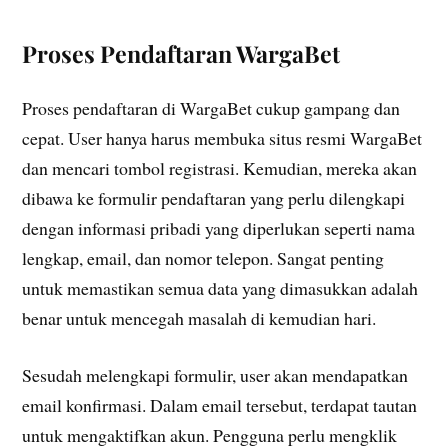
Proses Pendaftaran WargaBet
Proses pendaftaran di WargaBet cukup gampang dan
cepat. User hanya harus membuka situs resmi WargaBet
dan mencari tombol registrasi. Kemudian, mereka akan
dibawa ke formulir pendaftaran yang perlu dilengkapi
dengan informasi pribadi yang diperlukan seperti nama
lengkap, email, dan nomor telepon. Sangat penting
untuk memastikan semua data yang dimasukkan adalah
benar untuk mencegah masalah di kemudian hari.
Sesudah melengkapi formulir, user akan mendapatkan
email konfirmasi. Dalam email tersebut, terdapat tautan
untuk mengaktifkan akun. Pengguna perlu mengklik