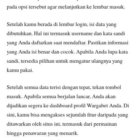
pada opsi tersebut agar melanjutkan ke lembar masuk.
Setelah kamu berada di lembar login, isi data yang
dibutuhkan. Hal ini termasuk username dan kata sandi
yang Anda daftarkan saat mendaftar. Pastikan informasi
yang Anda isi benar dan cocok. Apabila Anda lupa kata
sandi, tersedia pilihan untuk mengatur ulangnya yang
kamu pakai.
Setelah semua data terisi dengan tepat, tekan tombol
masuk. Apabila semua berjalan lancar, Anda akan
dijadikan segera ke dashboard profil Wargabet Anda. Di
sini, kamu bisa mengakses sejumlah fitur daripada yang
ditawarkan oleh situs ini, termasuk dari permainan
hingga penawaran yang menarik.