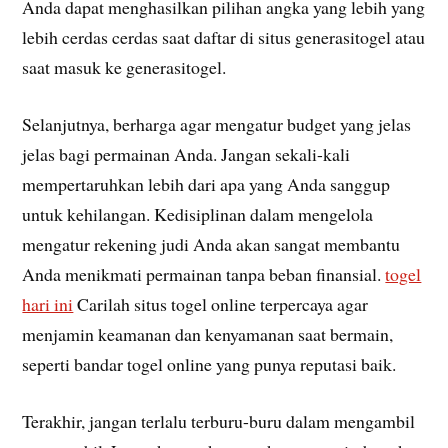
Anda dapat menghasilkan pilihan angka yang lebih yang
lebih cerdas cerdas saat daftar di situs generasitogel atau
saat masuk ke generasitogel.
Selanjutnya, berharga agar mengatur budget yang jelas
jelas bagi permainan Anda. Jangan sekali-kali
mempertaruhkan lebih dari apa yang Anda sanggup
untuk kehilangan. Kedisiplinan dalam mengelola
mengatur rekening judi Anda akan sangat membantu
Anda menikmati permainan tanpa beban finansial.
togel
hari ini
Carilah situs togel online terpercaya agar
menjamin keamanan dan kenyamanan saat bermain,
seperti bandar togel online yang punya reputasi baik.
Terakhir, jangan terlalu terburu-buru dalam mengambil