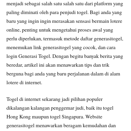
menjadi sebagai salah satu salah satu dari platform yang
paling diminati oleh para penjudi togel. Bagi anda yang
baru yang ingin ingin merasakan sensasi bermain lotere
online, penting untuk mengetahui proses awal yang
perlu diperlukan, termasuk metode daftar generasitogel,
menemukan link generasitogel yang cocok, dan cara
login Generasi Togel. Dengan begitu banyak berita yang
beredar, artikel ini akan menawarkan tips dan trik
berguna bagi anda yang baru perjalanan dalam di alam
lotere di internet.
Togel di internet sekarang jadi pilihan populer
dikalangan kalangan penggemar judi, baik itu togel
Hong Kong maupun togel Singapura. Website
generasitogel menawarkan beragam kemudahan dan