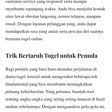
customer service yang responsif serta mampu
membantu sepanjang waktu. Anda bisa menjalin kontak
situs lewat obrolan langsung, nomor telepon, maupun
email. Dengan layanan pelanggan yang, anda dapat
mendapatkan rasa yang aman serta percaya diri saatnya
bermain togel online.
Trik Bertaruh Togel untuk Pemula
Bagi pemula yang baru baru memulai perjalanan di
dunia togel, krusial untuk mengetahui beberapa trik
fundamental yang bisa membantu meningkatkan
peluang keberhasilan. Yang pertama, buatlah riset
tentang angka-angka yang sering sering muncul di hasil
undian sebelumnya. Dengan menganalisis pola-pola ini,