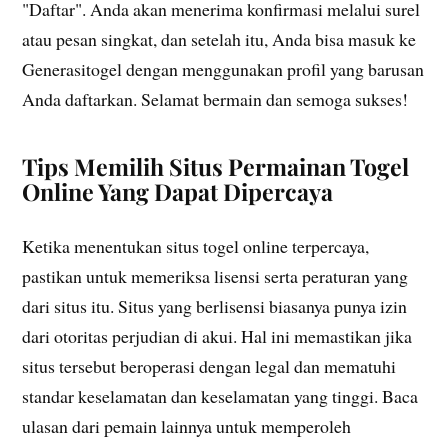
"Daftar". Anda akan menerima konfirmasi melalui surel
atau pesan singkat, dan setelah itu, Anda bisa masuk ke
Generasitogel dengan menggunakan profil yang barusan
Anda daftarkan. Selamat bermain dan semoga sukses!
Tips Memilih Situs Permainan Togel
Online Yang Dapat Dipercaya
Ketika menentukan situs togel online terpercaya,
pastikan untuk memeriksa lisensi serta peraturan yang
dari situs itu. Situs yang berlisensi biasanya punya izin
dari otoritas perjudian di akui. Hal ini memastikan jika
situs tersebut beroperasi dengan legal dan mematuhi
standar keselamatan dan keselamatan yang tinggi. Baca
ulasan dari pemain lainnya untuk memperoleh