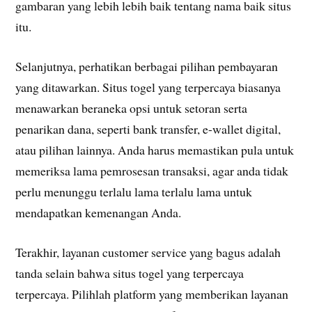
gambaran yang lebih lebih baik tentang nama baik situs
itu.
Selanjutnya, perhatikan berbagai pilihan pembayaran
yang ditawarkan. Situs togel yang terpercaya biasanya
menawarkan beraneka opsi untuk setoran serta
penarikan dana, seperti bank transfer, e-wallet digital,
atau pilihan lainnya. Anda harus memastikan pula untuk
memeriksa lama pemrosesan transaksi, agar anda tidak
perlu menunggu terlalu lama terlalu lama untuk
mendapatkan kemenangan Anda.
Terakhir, layanan customer service yang bagus adalah
tanda selain bahwa situs togel yang terpercaya
terpercaya. Pilihlah platform yang memberikan layanan