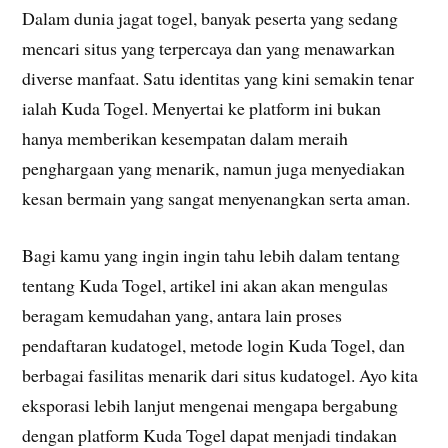
Dalam dunia jagat togel, banyak peserta yang sedang
mencari situs yang terpercaya dan yang menawarkan
diverse manfaat. Satu identitas yang kini semakin tenar
ialah Kuda Togel. Menyertai ke platform ini bukan
hanya memberikan kesempatan dalam meraih
penghargaan yang menarik, namun juga menyediakan
kesan bermain yang sangat menyenangkan serta aman.
Bagi kamu yang ingin ingin tahu lebih dalam tentang
tentang Kuda Togel, artikel ini akan akan mengulas
beragam kemudahan yang, antara lain proses
pendaftaran kudatogel, metode login Kuda Togel, dan
berbagai fasilitas menarik dari situs kudatogel. Ayo kita
eksporasi lebih lanjut mengenai mengapa bergabung
dengan platform Kuda Togel dapat menjadi tindakan