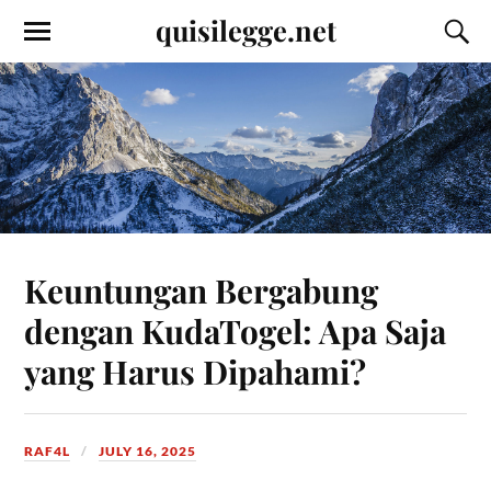
quisilegge.net
Keuntungan Bergabung
dengan KudaTogel: Apa Saja
yang Harus Dipahami?
RAF4L
JULY 16, 2025