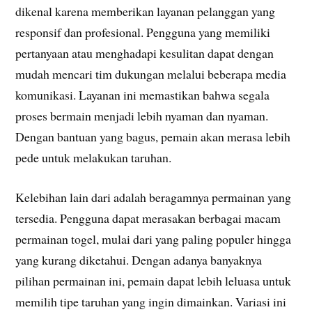
dikenal karena memberikan layanan pelanggan yang
responsif dan profesional. Pengguna yang memiliki
pertanyaan atau menghadapi kesulitan dapat dengan
mudah mencari tim dukungan melalui beberapa media
komunikasi. Layanan ini memastikan bahwa segala
proses bermain menjadi lebih nyaman dan nyaman.
Dengan bantuan yang bagus, pemain akan merasa lebih
pede untuk melakukan taruhan.
Kelebihan lain dari adalah beragamnya permainan yang
tersedia. Pengguna dapat merasakan berbagai macam
permainan togel, mulai dari yang paling populer hingga
yang kurang diketahui. Dengan adanya banyaknya
pilihan permainan ini, pemain dapat lebih leluasa untuk
memilih tipe taruhan yang ingin dimainkan. Variasi ini