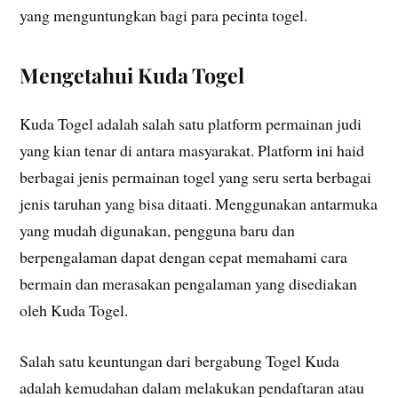
yang menguntungkan bagi para pecinta togel.
Mengetahui Kuda Togel
Kuda Togel adalah salah satu platform permainan judi
yang kian tenar di antara masyarakat. Platform ini haid
berbagai jenis permainan togel yang seru serta berbagai
jenis taruhan yang bisa ditaati. Menggunakan antarmuka
yang mudah digunakan, pengguna baru dan
berpengalaman dapat dengan cepat memahami cara
bermain dan merasakan pengalaman yang disediakan
oleh Kuda Togel.
Salah satu keuntungan dari bergabung Togel Kuda
adalah kemudahan dalam melakukan pendaftaran atau