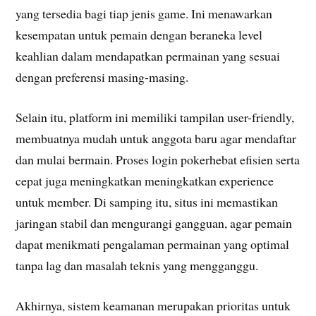
yang tersedia bagi tiap jenis game. Ini menawarkan
kesempatan untuk pemain dengan beraneka level
keahlian dalam mendapatkan permainan yang sesuai
dengan preferensi masing-masing.
Selain itu, platform ini memiliki tampilan user-friendly,
membuatnya mudah untuk anggota baru agar mendaftar
dan mulai bermain. Proses login pokerhebat efisien serta
cepat juga meningkatkan meningkatkan experience
untuk member. Di samping itu, situs ini memastikan
jaringan stabil dan mengurangi gangguan, agar pemain
dapat menikmati pengalaman permainan yang optimal
tanpa lag dan masalah teknis yang mengganggu.
Akhirnya, sistem keamanan merupakan prioritas untuk