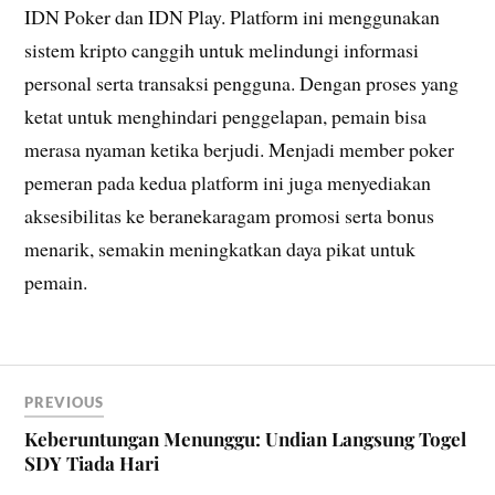
IDN Poker dan IDN Play. Platform ini menggunakan
sistem kripto canggih untuk melindungi informasi
personal serta transaksi pengguna. Dengan proses yang
ketat untuk menghindari penggelapan, pemain bisa
merasa nyaman ketika berjudi. Menjadi member poker
pemeran pada kedua platform ini juga menyediakan
aksesibilitas ke beranekaragam promosi serta bonus
menarik, semakin meningkatkan daya pikat untuk
pemain.
PREVIOUS
Keberuntungan Menunggu: Undian Langsung Togel
SDY Tiada Hari