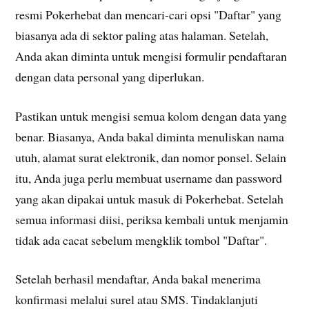
resmi Pokerhebat dan mencari-cari opsi "Daftar" yang
biasanya ada di sektor paling atas halaman. Setelah,
Anda akan diminta untuk mengisi formulir pendaftaran
dengan data personal yang diperlukan.
Pastikan untuk mengisi semua kolom dengan data yang
benar. Biasanya, Anda bakal diminta menuliskan nama
utuh, alamat surat elektronik, dan nomor ponsel. Selain
itu, Anda juga perlu membuat username dan password
yang akan dipakai untuk masuk di Pokerhebat. Setelah
semua informasi diisi, periksa kembali untuk menjamin
tidak ada cacat sebelum mengklik tombol "Daftar".
Setelah berhasil mendaftar, Anda bakal menerima
konfirmasi melalui surel atau SMS. Tindaklanjuti