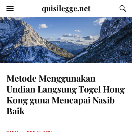
quisilegge.net
Metode Menggunakan
Undian Langsung Togel Hong
Kong guna Mencapai Nasib
Baik