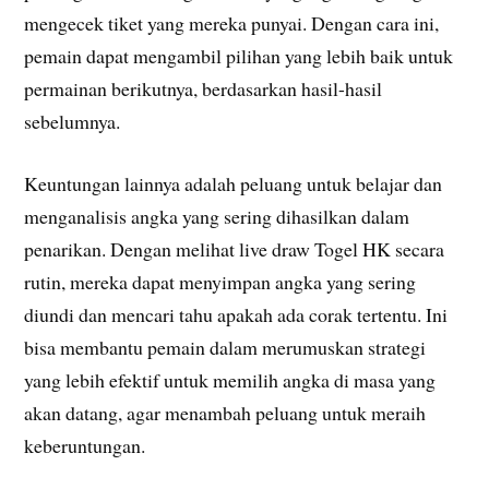
mengecek tiket yang mereka punyai. Dengan cara ini,
pemain dapat mengambil pilihan yang lebih baik untuk
permainan berikutnya, berdasarkan hasil-hasil
sebelumnya.
Keuntungan lainnya adalah peluang untuk belajar dan
menganalisis angka yang sering dihasilkan dalam
penarikan. Dengan melihat live draw Togel HK secara
rutin, mereka dapat menyimpan angka yang sering
diundi dan mencari tahu apakah ada corak tertentu. Ini
bisa membantu pemain dalam merumuskan strategi
yang lebih efektif untuk memilih angka di masa yang
akan datang, agar menambah peluang untuk meraih
keberuntungan.