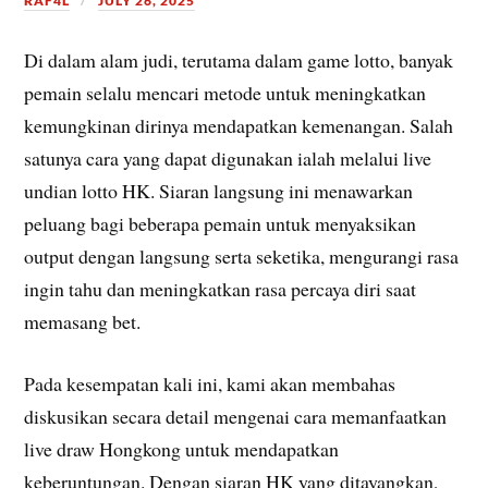
RAF4L
JULY 26, 2025
Di dalam alam judi, terutama dalam game lotto, banyak
pemain selalu mencari metode untuk meningkatkan
kemungkinan dirinya mendapatkan kemenangan. Salah
satunya cara yang dapat digunakan ialah melalui live
undian lotto HK. Siaran langsung ini menawarkan
peluang bagi beberapa pemain untuk menyaksikan
output dengan langsung serta seketika, mengurangi rasa
ingin tahu dan meningkatkan rasa percaya diri saat
memasang bet.
Pada kesempatan kali ini, kami akan membahas
diskusikan secara detail mengenai cara memanfaatkan
live draw Hongkong untuk mendapatkan
keberuntungan. Dengan siaran HK yang ditayangkan,