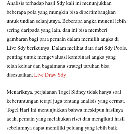
Analisis terhadap hasil Sdy kali ini menunjukkan
beberapa pola yang mungkin bisa dipertimbangkan
untuk undian selanjutnya. Beberapa angka muncul lebih
sering daripada yang lain, dan ini bisa memberi
gambaran bagi para pemain dalam memilih angka di
Live Sdy berikutnya. Dalam melihat data dari Sdy Pools,
penting untuk mengevaluasi kombinasi angka yang
telah keluar dan bagaimana strategi taruhan bisa
disesuaikan.
Live Draw Sdy
Menariknya, perjalanan Togel Sidney tidak hanya soal
keberuntungan tetapi juga tentang analisis yang cermat.
Togel Hari Ini menunjukkan bahwa meskipun hasilnya
acak, pemain yang melakukan riset dan mengikuti hasil
sebelumnya dapat memiliki peluang yang lebih baik.