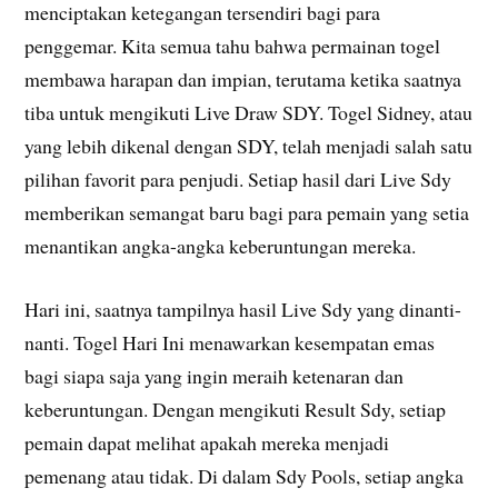
menciptakan ketegangan tersendiri bagi para
penggemar. Kita semua tahu bahwa permainan togel
membawa harapan dan impian, terutama ketika saatnya
tiba untuk mengikuti Live Draw SDY. Togel Sidney, atau
yang lebih dikenal dengan SDY, telah menjadi salah satu
pilihan favorit para penjudi. Setiap hasil dari Live Sdy
memberikan semangat baru bagi para pemain yang setia
menantikan angka-angka keberuntungan mereka.
Hari ini, saatnya tampilnya hasil Live Sdy yang dinanti-
nanti. Togel Hari Ini menawarkan kesempatan emas
bagi siapa saja yang ingin meraih ketenaran dan
keberuntungan. Dengan mengikuti Result Sdy, setiap
pemain dapat melihat apakah mereka menjadi
pemenang atau tidak. Di dalam Sdy Pools, setiap angka