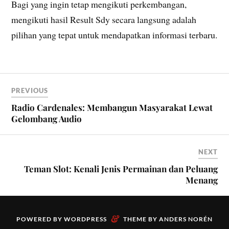
Bagi yang ingin tetap mengikuti perkembangan,
mengikuti hasil Result Sdy secara langsung adalah
pilihan yang tepat untuk mendapatkan informasi terbaru.
PREVIOUS
Radio Cardenales: Membangun Masyarakat Lewat
Gelombang Audio
NEXT
Teman Slot: Kenali Jenis Permainan dan Peluang
Menang
&
POWERED BY
WORDPRESS
THEME BY
ANDERS NORÉN