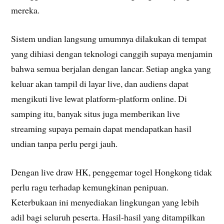
mereka.
Sistem undian langsung umumnya dilakukan di tempat
yang dihiasi dengan teknologi canggih supaya menjamin
bahwa semua berjalan dengan lancar. Setiap angka yang
keluar akan tampil di layar live, dan audiens dapat
mengikuti live lewat platform-platform online. Di
samping itu, banyak situs juga memberikan live
streaming supaya pemain dapat mendapatkan hasil
undian tanpa perlu pergi jauh.
Dengan live draw HK, penggemar togel Hongkong tidak
perlu ragu terhadap kemungkinan penipuan.
Keterbukaan ini menyediakan lingkungan yang lebih
adil bagi seluruh peserta. Hasil-hasil yang ditampilkan