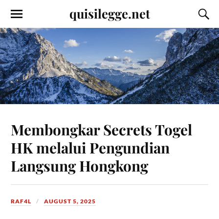
quisilegge.net
Membongkar Secrets Togel
HK melalui Pengundian
Langsung Hongkong
RAF4L
AUGUST 5, 2025