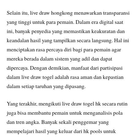
Selain itu, live draw hongkong menawarkan transparansi
yang tinggi untuk para pemain. Dalam era digital saat
ini, banyak penyedia yang memastikan keakuratan dan
keandalan hasil yang tampilkan secara langsung. Hal ini
menciptakan rasa percaya diri bagi para pemain agar
mereka berada dalam sistem yang adil dan dapat
dipercaya. Dengan demikian, manfaat dari partisipasi
dalam live draw togel adalah rasa aman dan kepastian
dalam setiap taruhan yang dipasang.
Yang terakhir, mengikuti live draw togel hk secara rutin
juga bisa membantu pemain untuk menganalisis pola
dan tren angka. Banyak sekali penggemar yang
mempelajari hasil yang keluar dari hk pools untuk