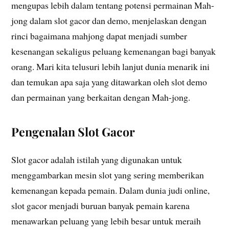
mengupas lebih dalam tentang potensi permainan Mah-
jong dalam slot gacor dan demo, menjelaskan dengan
rinci bagaimana mahjong dapat menjadi sumber
kesenangan sekaligus peluang kemenangan bagi banyak
orang. Mari kita telusuri lebih lanjut dunia menarik ini
dan temukan apa saja yang ditawarkan oleh slot demo
dan permainan yang berkaitan dengan Mah-jong.
Pengenalan Slot Gacor
Slot gacor adalah istilah yang digunakan untuk
menggambarkan mesin slot yang sering memberikan
kemenangan kepada pemain. Dalam dunia judi online,
slot gacor menjadi buruan banyak pemain karena
menawarkan peluang yang lebih besar untuk meraih