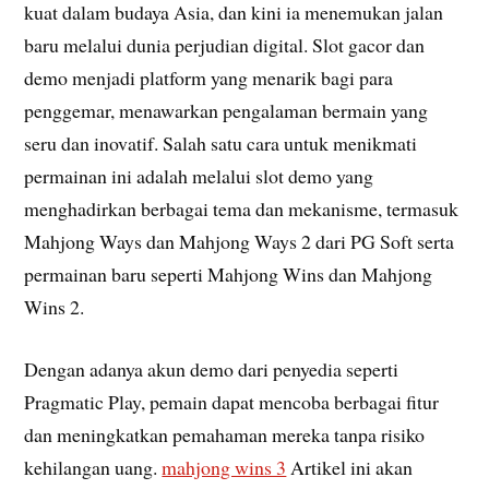
kuat dalam budaya Asia, dan kini ia menemukan jalan
baru melalui dunia perjudian digital. Slot gacor dan
demo menjadi platform yang menarik bagi para
penggemar, menawarkan pengalaman bermain yang
seru dan inovatif. Salah satu cara untuk menikmati
permainan ini adalah melalui slot demo yang
menghadirkan berbagai tema dan mekanisme, termasuk
Mahjong Ways dan Mahjong Ways 2 dari PG Soft serta
permainan baru seperti Mahjong Wins dan Mahjong
Wins 2.
Dengan adanya akun demo dari penyedia seperti
Pragmatic Play, pemain dapat mencoba berbagai fitur
dan meningkatkan pemahaman mereka tanpa risiko
kehilangan uang.
mahjong wins 3
Artikel ini akan