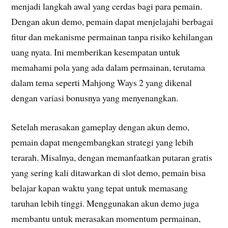
menjadi langkah awal yang cerdas bagi para pemain.
Dengan akun demo, pemain dapat menjelajahi berbagai
fitur dan mekanisme permainan tanpa risiko kehilangan
uang nyata. Ini memberikan kesempatan untuk
memahami pola yang ada dalam permainan, terutama
dalam tema seperti Mahjong Ways 2 yang dikenal
dengan variasi bonusnya yang menyenangkan.
Setelah merasakan gameplay dengan akun demo,
pemain dapat mengembangkan strategi yang lebih
terarah. Misalnya, dengan memanfaatkan putaran gratis
yang sering kali ditawarkan di slot demo, pemain bisa
belajar kapan waktu yang tepat untuk memasang
taruhan lebih tinggi. Menggunakan akun demo juga
membantu untuk merasakan momentum permainan,