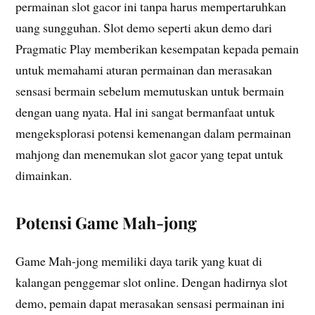
permainan slot gacor ini tanpa harus mempertaruhkan
uang sungguhan. Slot demo seperti akun demo dari
Pragmatic Play memberikan kesempatan kepada pemain
untuk memahami aturan permainan dan merasakan
sensasi bermain sebelum memutuskan untuk bermain
dengan uang nyata. Hal ini sangat bermanfaat untuk
mengeksplorasi potensi kemenangan dalam permainan
mahjong dan menemukan slot gacor yang tepat untuk
dimainkan.
Potensi Game Mah-jong
Game Mah-jong memiliki daya tarik yang kuat di
kalangan penggemar slot online. Dengan hadirnya slot
demo, pemain dapat merasakan sensasi permainan ini