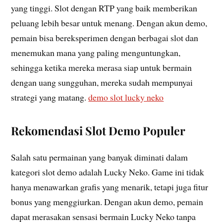
yang tinggi. Slot dengan RTP yang baik memberikan
peluang lebih besar untuk menang. Dengan akun demo,
pemain bisa bereksperimen dengan berbagai slot dan
menemukan mana yang paling menguntungkan,
sehingga ketika mereka merasa siap untuk bermain
dengan uang sungguhan, mereka sudah mempunyai
strategi yang matang.
demo slot lucky neko
Rekomendasi Slot Demo Populer
Salah satu permainan yang banyak diminati dalam
kategori slot demo adalah Lucky Neko. Game ini tidak
hanya menawarkan grafis yang menarik, tetapi juga fitur
bonus yang menggiurkan. Dengan akun demo, pemain
dapat merasakan sensasi bermain Lucky Neko tanpa