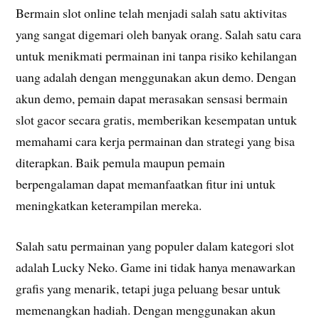
Bermain slot online telah menjadi salah satu aktivitas
yang sangat digemari oleh banyak orang. Salah satu cara
untuk menikmati permainan ini tanpa risiko kehilangan
uang adalah dengan menggunakan akun demo. Dengan
akun demo, pemain dapat merasakan sensasi bermain
slot gacor secara gratis, memberikan kesempatan untuk
memahami cara kerja permainan dan strategi yang bisa
diterapkan. Baik pemula maupun pemain
berpengalaman dapat memanfaatkan fitur ini untuk
meningkatkan keterampilan mereka.
Salah satu permainan yang populer dalam kategori slot
adalah Lucky Neko. Game ini tidak hanya menawarkan
grafis yang menarik, tetapi juga peluang besar untuk
memenangkan hadiah. Dengan menggunakan akun