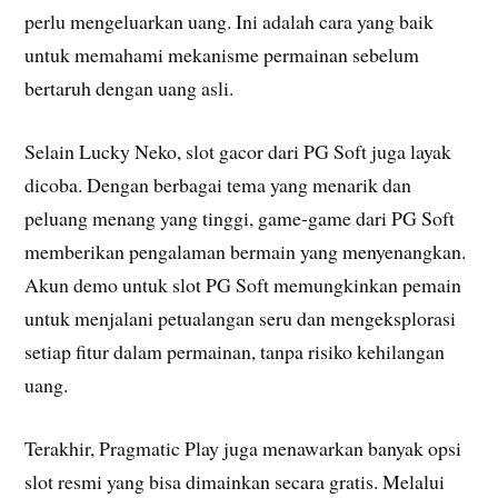
perlu mengeluarkan uang. Ini adalah cara yang baik
untuk memahami mekanisme permainan sebelum
bertaruh dengan uang asli.
Selain Lucky Neko, slot gacor dari PG Soft juga layak
dicoba. Dengan berbagai tema yang menarik dan
peluang menang yang tinggi, game-game dari PG Soft
memberikan pengalaman bermain yang menyenangkan.
Akun demo untuk slot PG Soft memungkinkan pemain
untuk menjalani petualangan seru dan mengeksplorasi
setiap fitur dalam permainan, tanpa risiko kehilangan
uang.
Terakhir, Pragmatic Play juga menawarkan banyak opsi
slot resmi yang bisa dimainkan secara gratis. Melalui