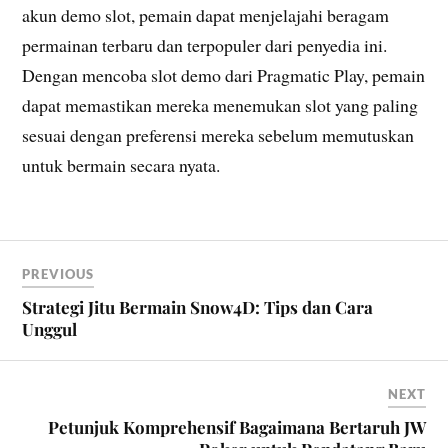
akun demo slot, pemain dapat menjelajahi beragam
permainan terbaru dan terpopuler dari penyedia ini.
Dengan mencoba slot demo dari Pragmatic Play, pemain
dapat memastikan mereka menemukan slot yang paling
sesuai dengan preferensi mereka sebelum memutuskan
untuk bermain secara nyata.
PREVIOUS
Strategi Jitu Bermain Snow4D: Tips dan Cara
Unggul
NEXT
Petunjuk Komprehensif Bagaimana Bertaruh JW