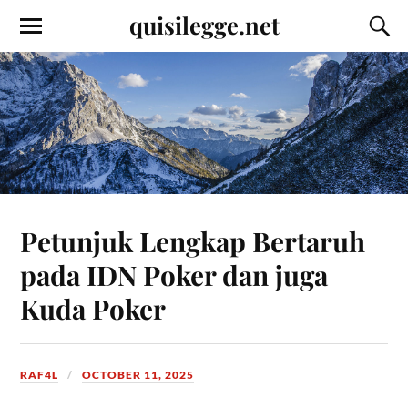
quisilegge.net
Petunjuk Lengkap Bertaruh
pada IDN Poker dan juga
Kuda Poker
RAF4L
OCTOBER 11, 2025