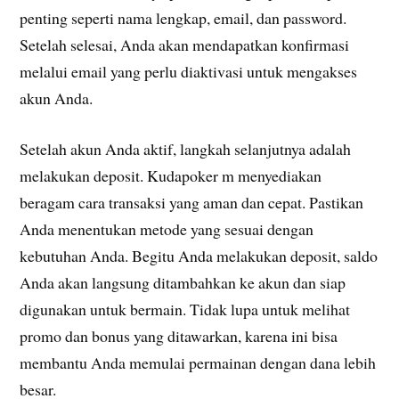
penting seperti nama lengkap, email, dan password.
Setelah selesai, Anda akan mendapatkan konfirmasi
melalui email yang perlu diaktivasi untuk mengakses
akun Anda.
Setelah akun Anda aktif, langkah selanjutnya adalah
melakukan deposit. Kudapoker m menyediakan
beragam cara transaksi yang aman dan cepat. Pastikan
Anda menentukan metode yang sesuai dengan
kebutuhan Anda. Begitu Anda melakukan deposit, saldo
Anda akan langsung ditambahkan ke akun dan siap
digunakan untuk bermain. Tidak lupa untuk melihat
promo dan bonus yang ditawarkan, karena ini bisa
membantu Anda memulai permainan dengan dana lebih
besar.