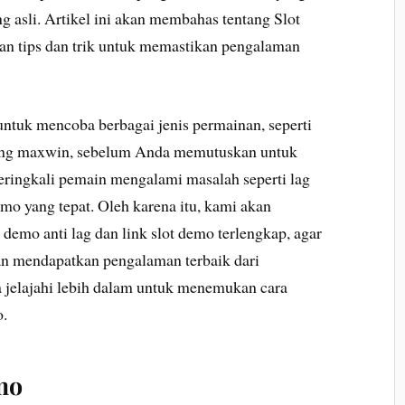
 asli. Artikel ini akan membahas tentang Slot
n tips dan trik untuk memastikan pengalaman
tuk mencoba berbagai jenis permainan, seperti
ang maxwin, sebelum Anda memutuskan untuk
eringkali pemain mengalami masalah seperti lag
mo yang tepat. Oleh karena itu, kami akan
emo anti lag dan link slot demo terlengkap, agar
an mendapatkan pengalaman terbaik dari
a jelajahi lebih dalam untuk menemukan cara
o.
mo