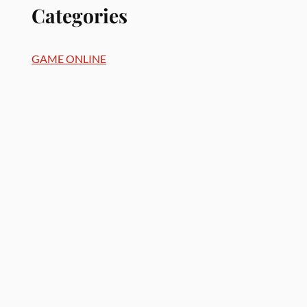
Categories
GAME ONLINE