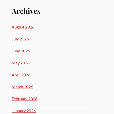
Archives
August 2026
July 2026
June 2026
May 2026
April 2026
March 2026
February 2026
January 2026