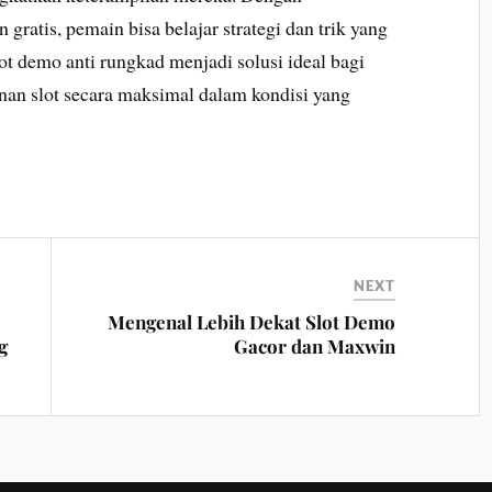
ratis, pemain bisa belajar strategi dan trik yang
lot demo anti rungkad menjadi solusi ideal bagi
an slot secara maksimal dalam kondisi yang
NEXT
Mengenal Lebih Dekat Slot Demo
g
Gacor dan Maxwin