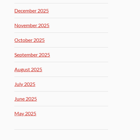
December 2025
November 2025
October 2025
September 2025
August 2025
July 2025
June 2025
May 2025