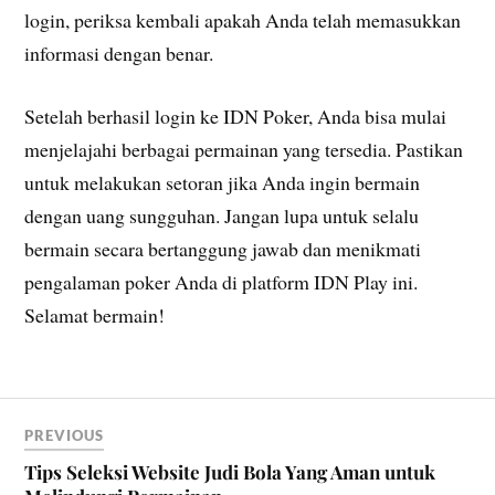
login, periksa kembali apakah Anda telah memasukkan
informasi dengan benar.
Setelah berhasil login ke IDN Poker, Anda bisa mulai
menjelajahi berbagai permainan yang tersedia. Pastikan
untuk melakukan setoran jika Anda ingin bermain
dengan uang sungguhan. Jangan lupa untuk selalu
bermain secara bertanggung jawab dan menikmati
pengalaman poker Anda di platform IDN Play ini.
Selamat bermain!
PREVIOUS
Tips Seleksi Website Judi Bola Yang Aman untuk