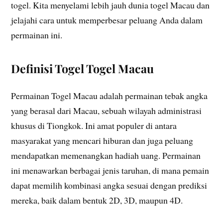
togel. Kita menyelami lebih jauh dunia togel Macau dan
jelajahi cara untuk memperbesar peluang Anda dalam
permainan ini.
Definisi Togel Togel Macau
Permainan Togel Macau adalah permainan tebak angka
yang berasal dari Macau, sebuah wilayah administrasi
khusus di Tiongkok. Ini amat populer di antara
masyarakat yang mencari hiburan dan juga peluang
mendapatkan memenangkan hadiah uang. Permainan
ini menawarkan berbagai jenis taruhan, di mana pemain
dapat memilih kombinasi angka sesuai dengan prediksi
mereka, baik dalam bentuk 2D, 3D, maupun 4D.