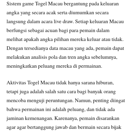
Sistem game Togel Macau bergantung pada keluaran
angka yang secara acak serta diumumkan secara
langsung dalam acara live draw. Setiap keluaran Macau
berfungsi sebagai acuan bagi para pemain dalam
melihat apakah angka pilihan mereka keluar atau tidak.
Dengan tersedianya data macau yang ada, pemain dapat
melakukan analisis pola dan tren angka sebelumnya,
meningkatkan peluang mereka di permainan.
Aktivitas Togel Macau tidak hanya sarana hiburan,
tetapi juga adalah salah satu cara bagi banyak orang
mencoba menguji peruntungan. Namun, penting diingat
bahwa permainan ini adalah peluang, dan tidak ada
jaminan kemenangan. Karenanya, pemain disarankan
agar agar bertanggung jawab dan bermain secara bijak