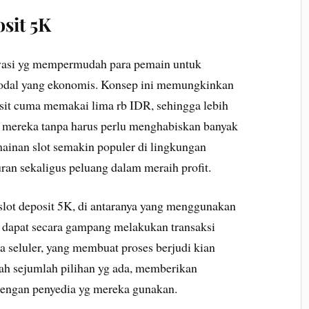
sit 5K
novasi yg mempermudah para pemain untuk
odal yang ekonomis. Konsep ini memungkinkan
sit cuma memakai lima rb IDR, sehingga lebih
 mereka tanpa harus perlu menghabiskan banyak
mainan slot semakin populer di lingkungan
an sekaligus peluang dalam meraih profit.
lot deposit 5K, di antaranya yang menggunakan
n dapat secara gampang melakukan transaksi
seluler, yang membuat proses berjudi kian
ah sejumlah pilihan yg ada, memberikan
 dengan penyedia yg mereka gunakan.