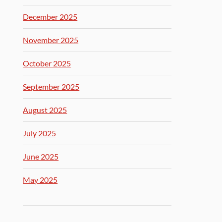
December 2025
November 2025
October 2025
September 2025
August 2025
July 2025
June 2025
May 2025