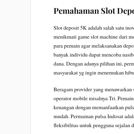
Pemahaman Slot Depo
Slot deposit 5K adalah salah satu i
menikmati game slot machine dari m
para pemain agar melaksanakan depo
banyak individu dapat mencoba nasib
dana. Dengan adanya pilihan ini, per
masyarakat yg ingin menemukan hibur
Beragam provider yang menawarkan s
operator mobile misalnya Tri. Pemai
keuangan dengan memanfaatkan pulsa 
mudah. Permainan pulsa Indosat adal
fleksibilitas untuk pengguna sejalan