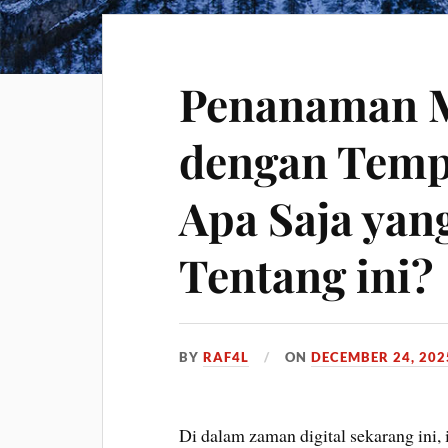
Penanaman M
dengan Tempa
Apa Saja yan
Tentang ini?
BY
RAF4L
ON
DECEMBER 24, 202
Di dalam zaman digital sekarang ini,