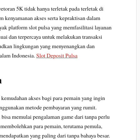
toran 5K tidak hanya terletak pada terletak di
lam kenyamanan akses serta kepraktisan dalam
k platform slot pulsa yang memfasilitasi layanan
esuai dan terpercaya untuk melakukan transaksi
udkan lingkungan yang menyenangkan dan
dalam Indonesia.
Slot Deposit Pulsa
a
 kemudahan akses bagi para pemain yang ingin
enggunakan metode pembayaran yang rumit.
bisa memulai pengalaman game dari tanpa perlu
i membolehkan para pemain, terutama pemula,
mendapatkan yang paling dari tanpa bahaya besar.