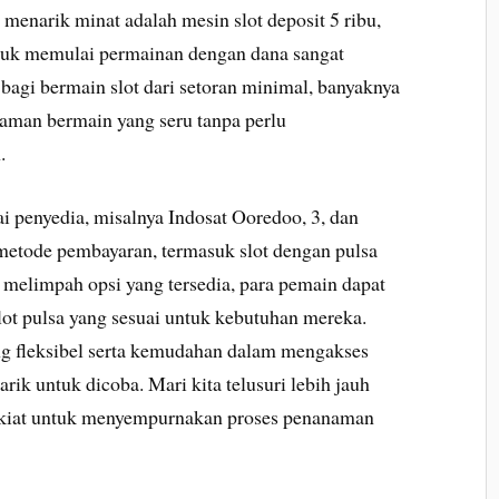
g menarik minat adalah mesin slot deposit 5 ribu,
uk memulai permainan dengan dana sangat
gi bermain slot dari setoran minimal, banyaknya
laman bermain yang seru tanpa perlu
.
gai penyedia, misalnya Indosat Ooredoo, 3, dan
etode pembayaran, termasuk slot dengan pulsa
 melimpah opsi yang tersedia, para pemain dapat
t pulsa yang sesuai untuk kebutuhan mereka.
ang fleksibel serta kemudahan dalam mengakses
k untuk dicoba. Mari kita telusuri lebih jauh
an kiat untuk menyempurnakan proses penanaman