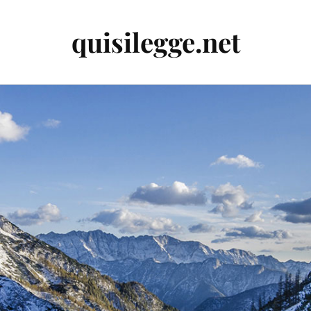
quisilegge.net