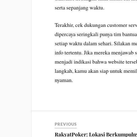
serta sepanjang waktu.
Terakhir, cek dukungan customer serv
dipercaya seringkali punya tim bantu
setiap waktu dalam sehari. Silakan
info tertentu. Jika mereka menjawab 
menjadi indikasi bahwa website ters
langkah, kamu akan siap untuk memil
nyaman.
PREVIOUS
RakyatPoker: Lokasi Berkumpuln