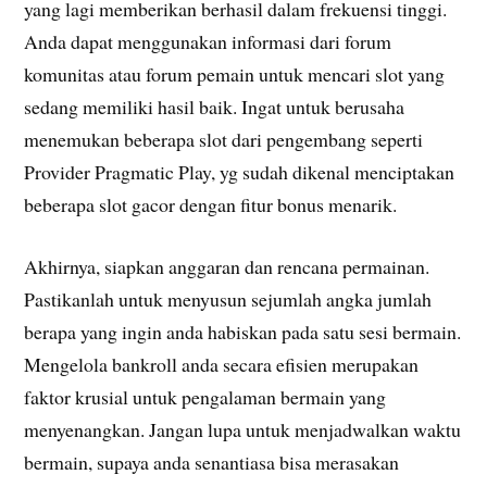
yang lagi memberikan berhasil dalam frekuensi tinggi.
Anda dapat menggunakan informasi dari forum
komunitas atau forum pemain untuk mencari slot yang
sedang memiliki hasil baik. Ingat untuk berusaha
menemukan beberapa slot dari pengembang seperti
Provider Pragmatic Play, yg sudah dikenal menciptakan
beberapa slot gacor dengan fitur bonus menarik.
Akhirnya, siapkan anggaran dan rencana permainan.
Pastikanlah untuk menyusun sejumlah angka jumlah
berapa yang ingin anda habiskan pada satu sesi bermain.
Mengelola bankroll anda secara efisien merupakan
faktor krusial untuk pengalaman bermain yang
menyenangkan. Jangan lupa untuk menjadwalkan waktu
bermain, supaya anda senantiasa bisa merasakan