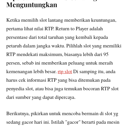
Menguntungkan
Ketika memilih slot lantang memberikan keuntungan,
pertama lihat nilai RTP. Return to Player adalah
persentase dari total taruhan yang kembali kepada
petaruh dalam jangka waktu. Pilihlah slot yang memiliki
RTP mendekati maksimum, biasanya lebih dari 95
persen, sebab ini memberikan peluang untuk meraih
kemenangan lebih besar.
rtp slot
Di samping itu, anda
harus cek informasi RTP yang bisa ditemukan pada
penyedia slot, atau bisa juga temukan bocoran RTP slot
dari sumber yang dapat dipercaya.
Berikutnya, pikirkan untuk mencoba bermain di slot yg
sedang gacor hari ini. Istilah "gacor" berarti pada mesin