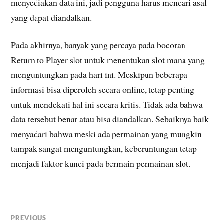
menyediakan data ini, jadi pengguna harus mencari asal
yang dapat diandalkan.
Pada akhirnya, banyak yang percaya pada bocoran
Return to Player slot untuk menentukan slot mana yang
menguntungkan pada hari ini. Meskipun beberapa
informasi bisa diperoleh secara online, tetap penting
untuk mendekati hal ini secara kritis. Tidak ada bahwa
data tersebut benar atau bisa diandalkan. Sebaiknya baik
menyadari bahwa meski ada permainan yang mungkin
tampak sangat menguntungkan, keberuntungan tetap
menjadi faktor kunci pada bermain permainan slot.
PREVIOUS