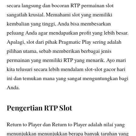
secara langsung dan bocoran RTP permainan slot
sangatlah krusial. Memahami slot yang memiliki
kembalian yang tinggi, Anda bisa membesarkan
peluang Anda agar mendapatkan profit yang lebih besar.
Apalagi, slot dari pihak Pragmatic Play sering adalah
pilihan utama, sebab memberikan berbagai jenis
permainan yang memiliki RTP yang menarik. Ayo mari
kita telusuri secara lebih mendalam slot-slot gacor hari
ini dan temukan mana yang sangat menguntungkan bagi
Anda.
Pengertian RTP Slot
Return to Player dan Return to Player adalah nilai yang
menunjukkan menunjukkan berapa banyak taruhan yang