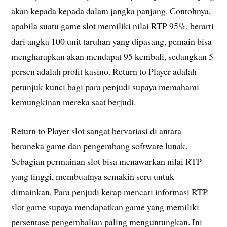
akan kepada kepada dalam jangka panjang. Contohnya,
apabila suatu game slot memiliki nilai RTP 95%, berarti
dari angka 100 unit taruhan yang dipasang, pemain bisa
mengharapkan akan mendapat 95 kembali, sedangkan 5
persen adalah profit kasino. Return to Player adalah
petunjuk kunci bagi para penjudi supaya memahami
kemungkinan mereka saat berjudi.
Return to Player slot sangat bervariasi di antara
beraneka game dan pengembang software lunak.
Sebagian permainan slot bisa menawarkan nilai RTP
yang tinggi, membuatnya semakin seru untuk
dimainkan. Para penjudi kerap mencari informasi RTP
slot game supaya mendapatkan game yang memiliki
persentase pengembalian paling menguntungkan. Ini