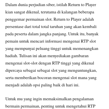
Dalam dunia perjudian siber, istilah Return to Player
kian sangat dikenal, terutama di kalangan beberapa
penggemar permainan slot. Return to Player adalah
persentase dari total total taruhan yang akan kembali
pada peserta dalam jangka panjang. Untuk itu, banyak
pemain untuk mencari informasi mengenai RTP slot
yang mempunyai peluang tinggi untuk memenangkan
hadiah. Tulisan ini akan menyediakan gambaran
mengenai slot-slot dengan RTP tinggi yang dikenal
dipercaya sebagai sebagai slot yang menguntungkan,
serta memberikan bocoran mengenai slot mana yang
menjadi adalah opsi paling baik di hari ini.
Untuk mu yang ingin memaksimalkan pengalaman
bermain permainan, penting untuk mengetahui RTP