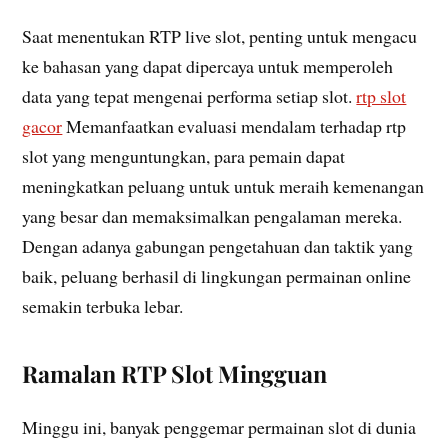
Saat menentukan RTP live slot, penting untuk mengacu
ke bahasan yang dapat dipercaya untuk memperoleh
data yang tepat mengenai performa setiap slot.
rtp slot
gacor
Memanfaatkan evaluasi mendalam terhadap rtp
slot yang menguntungkan, para pemain dapat
meningkatkan peluang untuk untuk meraih kemenangan
yang besar dan memaksimalkan pengalaman mereka.
Dengan adanya gabungan pengetahuan dan taktik yang
baik, peluang berhasil di lingkungan permainan online
semakin terbuka lebar.
Ramalan RTP Slot Mingguan
Minggu ini, banyak penggemar permainan slot di dunia