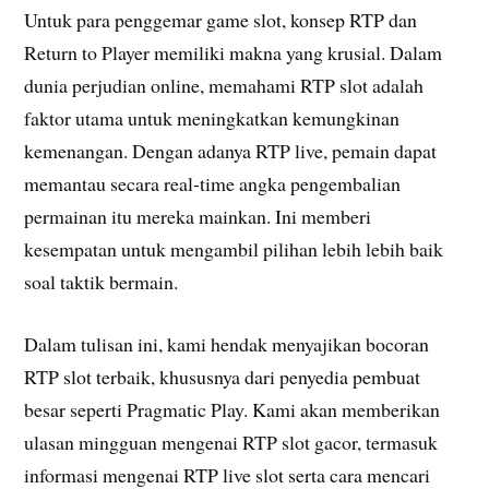
Untuk para penggemar game slot, konsep RTP dan
Return to Player memiliki makna yang krusial. Dalam
dunia perjudian online, memahami RTP slot adalah
faktor utama untuk meningkatkan kemungkinan
kemenangan. Dengan adanya RTP live, pemain dapat
memantau secara real-time angka pengembalian
permainan itu mereka mainkan. Ini memberi
kesempatan untuk mengambil pilihan lebih lebih baik
soal taktik bermain.
Dalam tulisan ini, kami hendak menyajikan bocoran
RTP slot terbaik, khususnya dari penyedia pembuat
besar seperti Pragmatic Play. Kami akan memberikan
ulasan mingguan mengenai RTP slot gacor, termasuk
informasi mengenai RTP live slot serta cara mencari