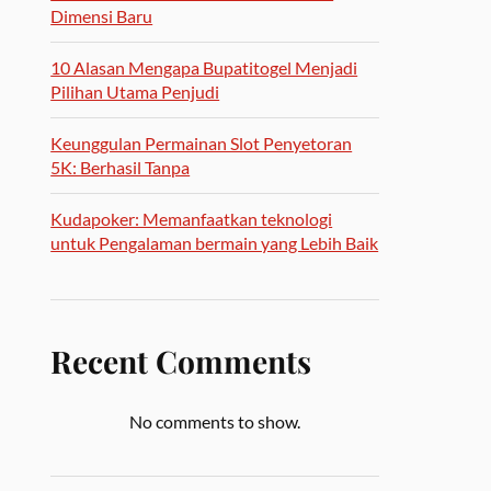
Dimensi Baru
10 Alasan Mengapa Bupatitogel Menjadi
Pilihan Utama Penjudi
Keunggulan Permainan Slot Penyetoran
5K: Berhasil Tanpa
Kudapoker: Memanfaatkan teknologi
untuk Pengalaman bermain yang Lebih Baik
Recent Comments
No comments to show.