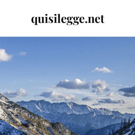
quisilegge.net