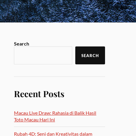
Search
SEARCH
Recent Posts
Macau Live Draw: Rahasia di Balik Hasil
Toto Macau Hari Ini
Rubah 4D: Seni dan Kreativitas dalam