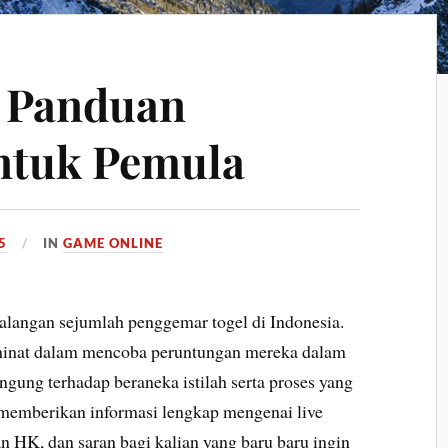
: Panduan
ntuk Pemula
5
IN
GAME ONLINE
alangan sejumlah penggemar togel di Indonesia.
rminat dalam mencoba peruntungan mereka dalam
ingung terhadap beraneka istilah serta proses yang
n memberikan informasi lengkap mengenai live
an HK, dan saran bagi kalian yang baru baru ingin