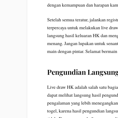
dengan kemampuan dan harapan kam
Setelah semua teratur, jalankan regis
terpercaya untuk melakukan live dr
langsung hasil keluaran HK dan men
menang. Jangan lupakan untuk senanti
main dengan pintar. Selamat bermain
Pengundian Langsung
Live draw HK adalah salah satu bagia
dapat melihat langsung hasil pengun
pengalaman yang lebih menegangkan. 
togel, karena hasil pengundian lang