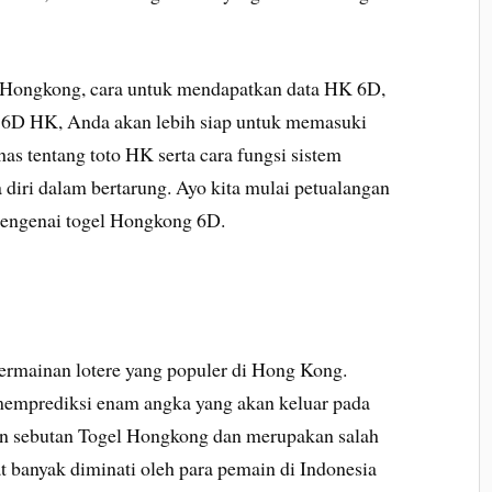
Hongkong, cara untuk mendapatkan data HK 6D,
 6D HK, Anda akan lebih siap untuk memasuki
s tentang toto HK serta cara fungsi sistem
ya diri dalam bertarung. Ayo kita mulai petualangan
mengenai togel Hongkong 6D.
ermainan lotere yang populer di Hong Kong.
memprediksi enam angka yang akan keluar pada
gan sebutan Togel Hongkong dan merupakan salah
at banyak diminati oleh para pemain di Indonesia