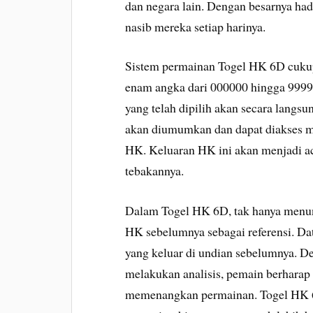
dan negara lain. Dengan besarnya ha
nasib mereka setiap harinya.
Sistem permainan Togel HK 6D cukup
enam angka dari 000000 hingga 99999
yang telah dipilih akan secara langsu
akan diumumkan dan dapat diakses me
HK. Keluaran HK ini akan menjadi a
tebakannya.
Dalam Togel HK 6D, tak hanya menung
HK sebelumnya sebagai referensi. Dat
yang keluar di undian sebelumnya. D
melakukan analisis, pemain berharap
memenangkan permainan. Togel HK 6