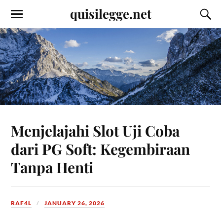
quisilegge.net
Menjelajahi Slot Uji Coba
dari PG Soft: Kegembiraan
Tanpa Henti
RAF4L
JANUARY 26, 2026