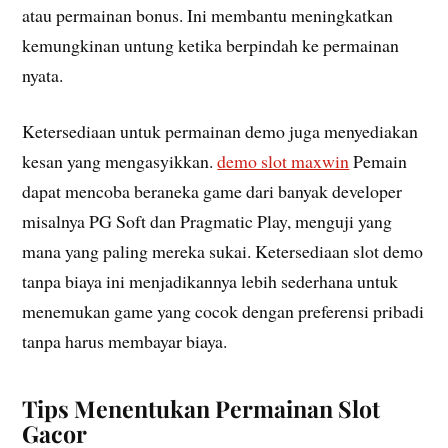
atau permainan bonus. Ini membantu meningkatkan
kemungkinan untung ketika berpindah ke permainan
nyata.
Ketersediaan untuk permainan demo juga menyediakan
kesan yang mengasyikkan.
demo slot maxwin
Pemain
dapat mencoba beraneka game dari banyak developer
misalnya PG Soft dan Pragmatic Play, menguji yang
mana yang paling mereka sukai. Ketersediaan slot demo
tanpa biaya ini menjadikannya lebih sederhana untuk
menemukan game yang cocok dengan preferensi pribadi
tanpa harus membayar biaya.
Tips Menentukan Permainan Slot
Gacor