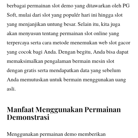
berbagai permainan slot demo yang ditawarkan oleh PG
Soft, mulai dari slot yang populér hari ini hingga slot
yang menjanjikan untung besar. Selain itu, kita juga
akan menyusun tentang permainan slot online yang
terpercaya serta cara metode menemukan web slot gacor
yang cocok bagi Anda. Dengan begitu, Anda bisa dapat
memaksimalkan pengalaman bermain mesin slot
dengan gratis serta mendapatkan data yang sebelum
Anda memutuskan untuk bermain menggunakan uang
asli.
Manfaat Menggunakan Permainan
Demonstrasi
Menggunakan permainan demo memberikan