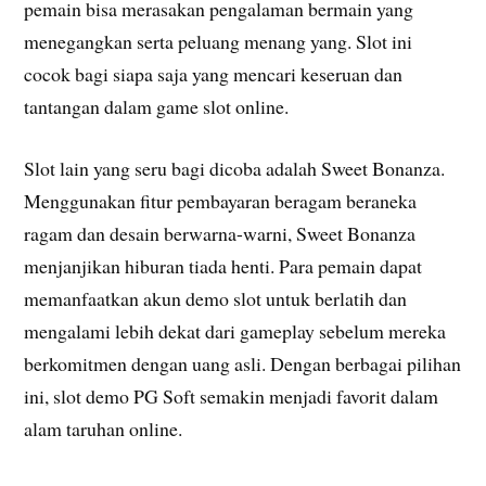
pemain bisa merasakan pengalaman bermain yang
menegangkan serta peluang menang yang. Slot ini
cocok bagi siapa saja yang mencari keseruan dan
tantangan dalam game slot online.
Slot lain yang seru bagi dicoba adalah Sweet Bonanza.
Menggunakan fitur pembayaran beragam beraneka
ragam dan desain berwarna-warni, Sweet Bonanza
menjanjikan hiburan tiada henti. Para pemain dapat
memanfaatkan akun demo slot untuk berlatih dan
mengalami lebih dekat dari gameplay sebelum mereka
berkomitmen dengan uang asli. Dengan berbagai pilihan
ini, slot demo PG Soft semakin menjadi favorit dalam
alam taruhan online.