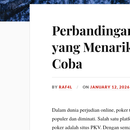
Perbandinga
yang Menarik
Coba
BY
RAF4L
ON
JANUARY 12, 2026
Dalam dunia perjudian online, poker 
populer dan diminati. Salah satu pla
poker adalah situs PKV. Dengan sema