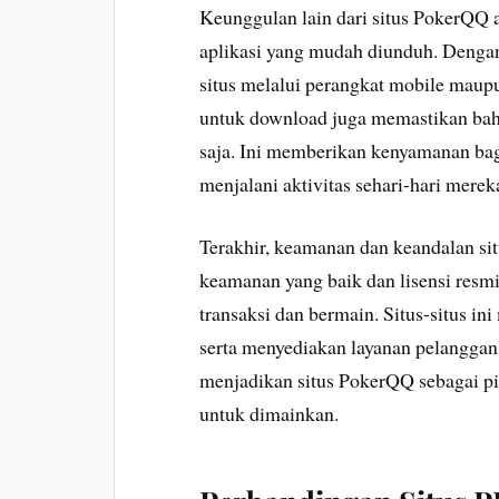
Keunggulan lain dari situs PokerQQ
aplikasi yang mudah diunduh. Dengan
situs melalui perangkat mobile maupu
untuk download juga memastikan bah
saja. Ini memberikan kenyamanan bag
menjalani aktivitas sehari-hari merek
Terakhir, keamanan dan keandalan sit
keamanan yang baik dan lisensi resm
transaksi dan bermain. Situs-situs in
serta menyediakan layanan pelanggan
menjadikan situs PokerQQ sebagai pi
untuk dimainkan.