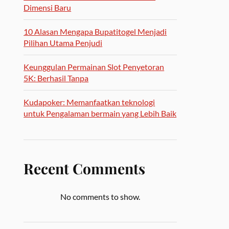
Dimensi Baru
10 Alasan Mengapa Bupatitogel Menjadi
Pilihan Utama Penjudi
Keunggulan Permainan Slot Penyetoran
5K: Berhasil Tanpa
Kudapoker: Memanfaatkan teknologi
untuk Pengalaman bermain yang Lebih Baik
Recent Comments
No comments to show.