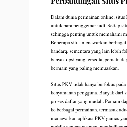
Perbandingan Situs 
Dalam dunia permainan online, situ
untuk para penggemar judi. Setiap si
sehingga penting untuk memahami ma
Beberapa situs menawarkan berbagai 
bandarq, sementara yang lain lebih f
banyak opsi yang tersedia, pemain d
bermain yang paling memuaskan.
Situs PKV tidak hanya berfokus pada 
kenyamanan pengguna. Banyak dari si
proses daftar yang mudah. Pemain d
ke berbagai permainan, termasuk aduq
menawarkan aplikasi PKV games yan
mobile dengan nyaman, menjadikanny