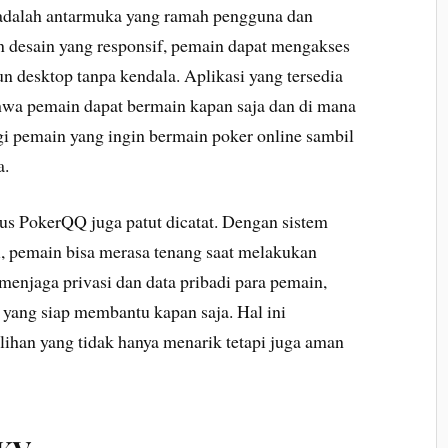
 adalah antarmuka yang ramah pengguna dan
 desain yang responsif, pemain dapat mengakses
n desktop tanpa kendala. Aplikasi yang tersedia
wa pemain dapat bermain kapan saja dan di mana
i pemain yang ingin bermain poker online sambil
a.
us PokerQQ juga patut dicatat. Dengan sistem
i, pemain bisa merasa tenang saat melakukan
i menjaga privasi dan data pribadi para pemain,
 yang siap membantu kapan saja. Hal ini
lihan yang tidak hanya menarik tetapi juga aman