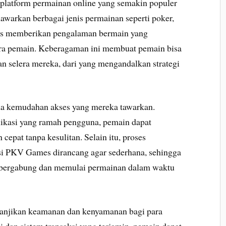
platform permainan online yang semakin populer
awarkan berbagai jenis permainan seperti poker,
s memberikan pengalaman bermain yang
ra pemain. Keberagaman ini membuat pemain bisa
n selera mereka, dari yang mengandalkan strategi
a kemudahan akses yang mereka tawarkan.
likasi yang ramah pengguna, pemain dapat
epat tanpa kesulitan. Selain itu, proses
si PKV Games dirancang agar sederhana, sehingga
 bergabung dan memulai permainan dalam waktu
anjikan keamanan dan kenyamanan bagi para