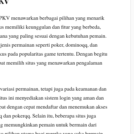
PKV
s PKV menawarkan berbagai pilihan yang menarik
tus memiliki keunggulan dan fitur yang berbeda,
na yang paling sesuai dengan kebutuhan pemain.
jenis permainan seperti poker, dominoqq, dan
okus pada popularitas game tertentu. Dengan begitu
apat memilih situs yang menawarkan pengalaman
variasi permainan, tetapi juga pada keamanan dan
tus ini menyediakan sistem login yang aman dan
apat dengan cepat mendaftar dan menemukan akses
 dan pokerqq. Selain itu, beberapa situs juga
g memungkinkan pemain untuk bermain dari
a pilihan utama bagi mereka yang suka bermain