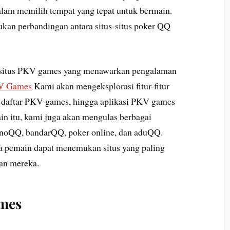
alam memilih tempat yang tepat untuk bermain.
ukan perbandingan antara situs-situs poker QQ
a situs PKV games yang menawarkan pengalaman
V Games
Kami akan mengeksplorasi fitur-fitur
a daftar PKV games, hingga aplikasi PKV games
n itu, kami juga akan mengulas berbagai
minoQQ, bandarQQ, poker online, dan aduQQ.
ra pemain dapat menemukan situs yang paling
han mereka.
mes