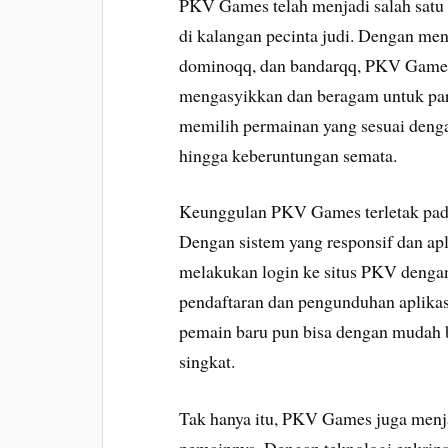
PKV Games telah menjadi salah satu 
di kalangan pecinta judi. Dengan men
dominoqq, dan bandarqq, PKV Game
mengasyikkan dan beragam untuk pa
memilih permainan yang sesuai denga
hingga keberuntungan semata.
Keunggulan PKV Games terletak pad
Dengan sistem yang responsif dan ap
melakukan login ke situs PKV dengan c
pendaftaran dan pengunduhan aplika
pemain baru pun bisa dengan mudah
singkat.
Tak hanya itu, PKV Games juga menj