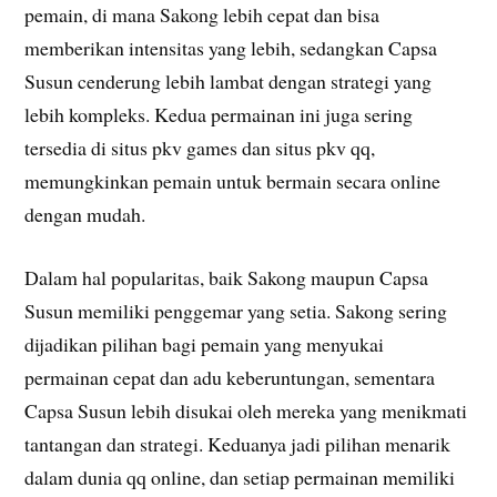
pemain, di mana Sakong lebih cepat dan bisa
memberikan intensitas yang lebih, sedangkan Capsa
Susun cenderung lebih lambat dengan strategi yang
lebih kompleks. Kedua permainan ini juga sering
tersedia di situs pkv games dan situs pkv qq,
memungkinkan pemain untuk bermain secara online
dengan mudah.
Dalam hal popularitas, baik Sakong maupun Capsa
Susun memiliki penggemar yang setia. Sakong sering
dijadikan pilihan bagi pemain yang menyukai
permainan cepat dan adu keberuntungan, sementara
Capsa Susun lebih disukai oleh mereka yang menikmati
tantangan dan strategi. Keduanya jadi pilihan menarik
dalam dunia qq online, dan setiap permainan memiliki