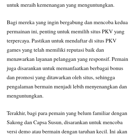
untuk meraih kemenangan yang menguntungkan.
Bagi mereka yang ingin bergabung dan mencoba kedua
permainan ini, penting untuk memilih situs PKV yang
terpercaya. Pastikan untuk mendaftar di situs PKV
games yang telah memiliki reputasi baik dan
menawarkan layanan pelanggan yang responsif. Pemain
juga disarankan untuk memanfaatkan berbagai bonus
dan promosi yang ditawarkan oleh situs, sehingga
pengalaman bermain menjadi lebih menyenangkan dan
menguntungkan.
Terakhir, bagi para pemain yang belum familiar dengan
Sakong dan Capsa Susun, disarankan untuk mencoba
versi demo atau bermain dengan taruhan kecil. Ini akan