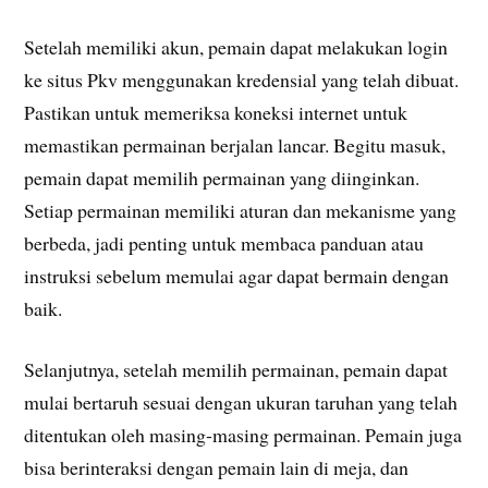
Setelah memiliki akun, pemain dapat melakukan login
ke situs Pkv menggunakan kredensial yang telah dibuat.
Pastikan untuk memeriksa koneksi internet untuk
memastikan permainan berjalan lancar. Begitu masuk,
pemain dapat memilih permainan yang diinginkan.
Setiap permainan memiliki aturan dan mekanisme yang
berbeda, jadi penting untuk membaca panduan atau
instruksi sebelum memulai agar dapat bermain dengan
baik.
Selanjutnya, setelah memilih permainan, pemain dapat
mulai bertaruh sesuai dengan ukuran taruhan yang telah
ditentukan oleh masing-masing permainan. Pemain juga
bisa berinteraksi dengan pemain lain di meja, dan