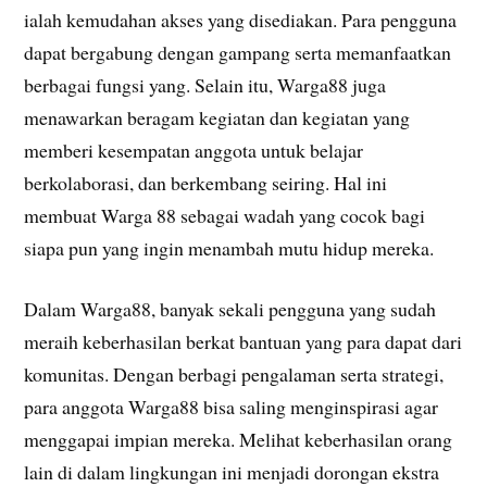
ialah kemudahan akses yang disediakan. Para pengguna
dapat bergabung dengan gampang serta memanfaatkan
berbagai fungsi yang. Selain itu, Warga88 juga
menawarkan beragam kegiatan dan kegiatan yang
memberi kesempatan anggota untuk belajar
berkolaborasi, dan berkembang seiring. Hal ini
membuat Warga 88 sebagai wadah yang cocok bagi
siapa pun yang ingin menambah mutu hidup mereka.
Dalam Warga88, banyak sekali pengguna yang sudah
meraih keberhasilan berkat bantuan yang para dapat dari
komunitas. Dengan berbagi pengalaman serta strategi,
para anggota Warga88 bisa saling menginspirasi agar
menggapai impian mereka. Melihat keberhasilan orang
lain di dalam lingkungan ini menjadi dorongan ekstra