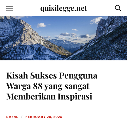
quisilegge.net
Kisah Sukses Pengguna
Warga 88 yang sangat
Memberikan Inspirasi
RAF4L
FEBRUARY 28, 2026