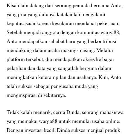
Kisah lain datang dari seorang pemuda bernama Anto,
yang pria yang dulunya katakanlah mengalami
keputusasaan karena kesukaran mendapat pekerjaan.
Setelah menjadi anggota dengan komunitas warga88,
Anto mendapatkan sahabat baru yang berkontribusi
mendukung dalam usaha masing-masing. Melalui
platform tersebut, dia mendapatkan akses ke bagai
pelatihan dan data yang sangatlah berguna dalam
meningkatkan keterampilan dan usahanya. Kini, Anto
telah sukses sebagai pengusaha muda yang
menginspirasi di sekitarnya.
Tidak kalah menarik, cerita Dinda, seorang mahasiswa
yang memakai warga88 untuk memulai usaha online.
Dengan investasi kecil, Dinda sukses menjual produk