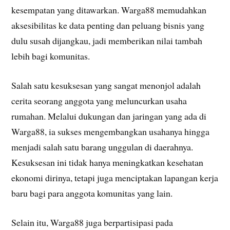
kesempatan yang ditawarkan. Warga88 memudahkan
aksesibilitas ke data penting dan peluang bisnis yang
dulu susah dijangkau, jadi memberikan nilai tambah
lebih bagi komunitas.
Salah satu kesuksesan yang sangat menonjol adalah
cerita seorang anggota yang meluncurkan usaha
rumahan. Melalui dukungan dan jaringan yang ada di
Warga88, ia sukses mengembangkan usahanya hingga
menjadi salah satu barang unggulan di daerahnya.
Kesuksesan ini tidak hanya meningkatkan kesehatan
ekonomi dirinya, tetapi juga menciptakan lapangan kerja
baru bagi para anggota komunitas yang lain.
Selain itu, Warga88 juga berpartisipasi pada