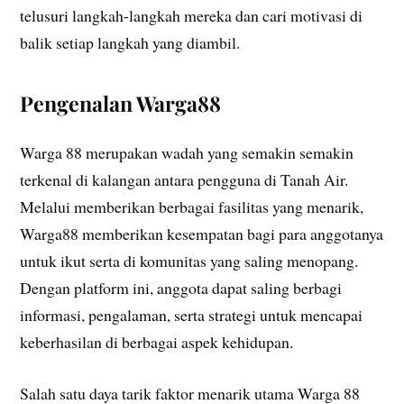
telusuri langkah-langkah mereka dan cari motivasi di
balik setiap langkah yang diambil.
Pengenalan Warga88
Warga 88 merupakan wadah yang semakin semakin
terkenal di kalangan antara pengguna di Tanah Air.
Melalui memberikan berbagai fasilitas yang menarik,
Warga88 memberikan kesempatan bagi para anggotanya
untuk ikut serta di komunitas yang saling menopang.
Dengan platform ini, anggota dapat saling berbagi
informasi, pengalaman, serta strategi untuk mencapai
keberhasilan di berbagai aspek kehidupan.
Salah satu daya tarik faktor menarik utama Warga 88