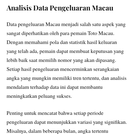
Analisis Data Pengeluaran Macau
Data pengeluaran Macau menjadi salah satu aspek yang
sangat diperhatikan oleh para pemain Toto Macau.
Dengan memahami pola dan statistik hasil keluaran
yang telah ada, pemain dapat membuat keputusan yang
lebih baik saat memilih nomor yang akan dipasang.
Setiap hasil pengeluaran mencerminkan serangkaian
angka yang mungkin memiliki tren tertentu, dan analisis
mendalam terhadap data ini dapat membantu
meningkatkan peluang sukses.
Penting untuk mencatat bahwa setiap periode
pengeluaran dapat menunjukkan variasi yang signifikan.
Misalnya, dalam beberapa bulan, angka tertentu