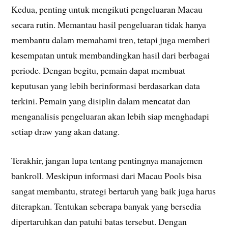
Kedua, penting untuk mengikuti pengeluaran Macau
secara rutin. Memantau hasil pengeluaran tidak hanya
membantu dalam memahami tren, tetapi juga memberi
kesempatan untuk membandingkan hasil dari berbagai
periode. Dengan begitu, pemain dapat membuat
keputusan yang lebih berinformasi berdasarkan data
terkini. Pemain yang disiplin dalam mencatat dan
menganalisis pengeluaran akan lebih siap menghadapi
setiap draw yang akan datang.
Terakhir, jangan lupa tentang pentingnya manajemen
bankroll. Meskipun informasi dari Macau Pools bisa
sangat membantu, strategi bertaruh yang baik juga harus
diterapkan. Tentukan seberapa banyak yang bersedia
dipertaruhkan dan patuhi batas tersebut. Dengan