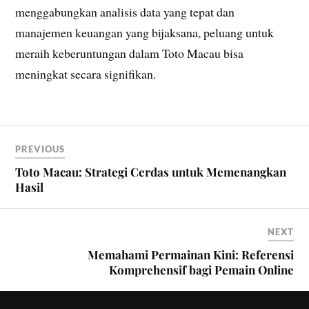
menggabungkan analisis data yang tepat dan
manajemen keuangan yang bijaksana, peluang untuk
meraih keberuntungan dalam Toto Macau bisa
meningkat secara signifikan.
PREVIOUS
Toto Macau: Strategi Cerdas untuk Memenangkan
Hasil
NEXT
Memahami Permainan Kini: Referensi
Komprehensif bagi Pemain Online