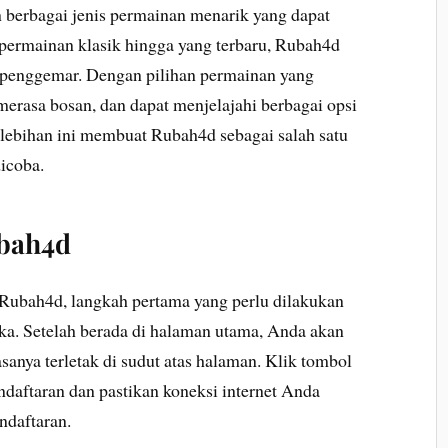
 berbagai jenis permainan menarik yang dapat
 permainan klasik hingga yang terbaru, Rubah4d
 penggemar. Dengan pilihan permainan yang
erasa bosan, dan dapat menjelajahi berbagai opsi
lebihan ini membuat Rubah4d sebagai salah satu
icoba.
ubah4d
ubah4d, langkah pertama yang perlu dilakukan
ka. Setelah berada di halaman utama, Anda akan
anya terletak di sudut atas halaman. Klik tombol
ndaftaran dan pastikan koneksi internet Anda
endaftaran.