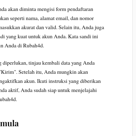
nda akan diminta mengisi form pendaftaran
ukan seperti nama, alamat email, dan nomor
masukkan akurat dan valid. Selain itu, Anda juga
di yang kuat untuk akun Anda. Kata sandi ini
un Anda di Rubah4d.
 diperlukan, tinjau kembali data yang Anda
irim". Setelah itu, Anda mungkin akan
aktifkan akun. Ikuti instruksi yang diberikan
nda aktif, Anda sudah siap untuk menjelajahi
Rubah4d.
emula