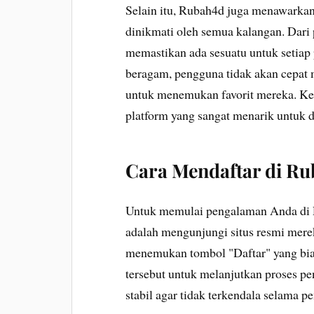
Selain itu, Rubah4d juga menawarkan
dinikmati oleh semua kalangan. Dari
memastikan ada sesuatu untuk setiap
beragam, pengguna tidak akan cepat m
untuk menemukan favorit mereka. Ke
platform yang sangat menarik untuk d
Cara Mendaftar di R
Untuk memulai pengalaman Anda di R
adalah mengunjungi situs resmi mere
menemukan tombol "Daftar" yang bias
tersebut untuk melanjutkan proses pe
stabil agar tidak terkendala selama p