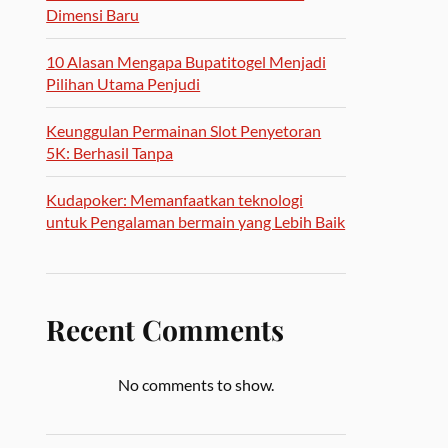
Dimensi Baru
10 Alasan Mengapa Bupatitogel Menjadi
Pilihan Utama Penjudi
Keunggulan Permainan Slot Penyetoran
5K: Berhasil Tanpa
Kudapoker: Memanfaatkan teknologi
untuk Pengalaman bermain yang Lebih Baik
Recent Comments
No comments to show.