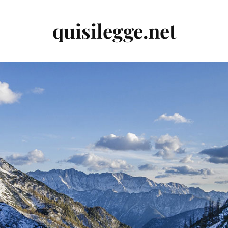
quisilegge.net