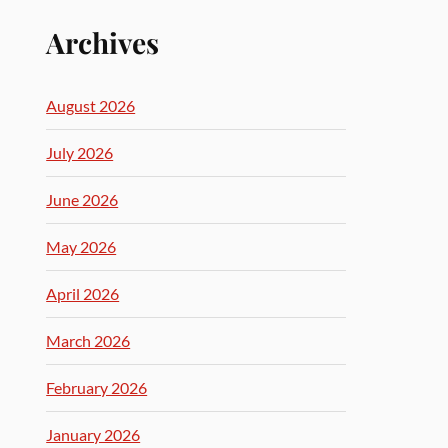
Archives
August 2026
July 2026
June 2026
May 2026
April 2026
March 2026
February 2026
January 2026