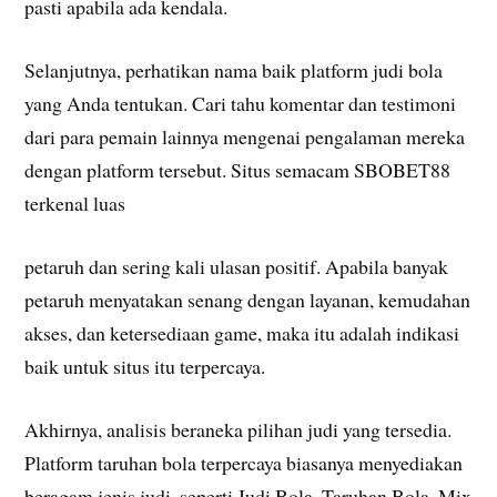
pasti apabila ada kendala.
Selanjutnya, perhatikan nama baik platform judi bola
yang Anda tentukan. Cari tahu komentar dan testimoni
dari para pemain lainnya mengenai pengalaman mereka
dengan platform tersebut. Situs semacam SBOBET88
terkenal luas
petaruh dan sering kali ulasan positif. Apabila banyak
petaruh menyatakan senang dengan layanan, kemudahan
akses, dan ketersediaan game, maka itu adalah indikasi
baik untuk situs itu terpercaya.
Akhirnya, analisis beraneka pilihan judi yang tersedia.
Platform taruhan bola terpercaya biasanya menyediakan
beragam jenis judi, seperti Judi Bola, Taruhan Bola, Mix