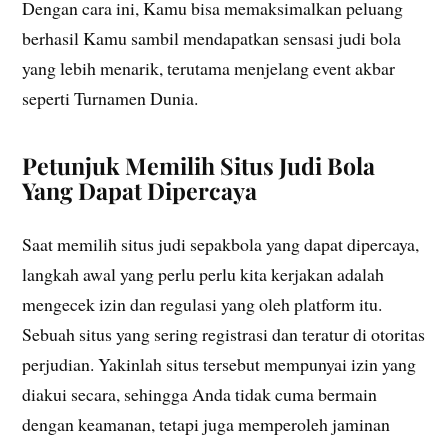
Dengan cara ini, Kamu bisa memaksimalkan peluang
berhasil Kamu sambil mendapatkan sensasi judi bola
yang lebih menarik, terutama menjelang event akbar
seperti Turnamen Dunia.
Petunjuk Memilih Situs Judi Bola
Yang Dapat Dipercaya
Saat memilih situs judi sepakbola yang dapat dipercaya,
langkah awal yang perlu perlu kita kerjakan adalah
mengecek izin dan regulasi yang oleh platform itu.
Sebuah situs yang sering registrasi dan teratur di otoritas
perjudian. Yakinlah situs tersebut mempunyai izin yang
diakui secara, sehingga Anda tidak cuma bermain
dengan keamanan, tetapi juga memperoleh jaminan