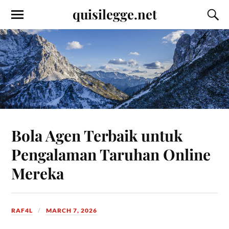
quisilegge.net
Bola Agen Terbaik untuk
Pengalaman Taruhan Online
Mereka
RAF4L
MARCH 7, 2026