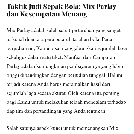
Taktik Judi Sepak Bola: Mix Parlay
dan Kesempatan Menang
Mix Parlay adalah salah satu tipe taruhan yang sangat
terkenal di antara para petaruh taruhan bola. Pada
perjudian ini, Kamu bisa menggabungkan sejumlah laga
sekaligus dalam satu tiket. Manfaat dari Campuran
Parlay adalah kemungkinan pembayarannya yang lebih
tinggi dibandingkan dengan perjudian tunggal. Hal ini
terjadi karena Anda harus meramalkan hasil dari
sejumlah laga secara akurat. Oleh karena itu, penting
bagi Kamu untuk melakukan telaah mendalam terhadap
tiap tim dan pertandingan yang Anda tentukan.
Salah satunya aspek kunci untuk memenangkan Mix