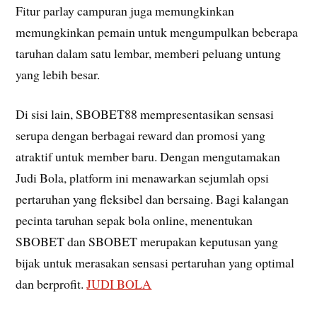
Fitur parlay campuran juga memungkinkan
memungkinkan pemain untuk mengumpulkan beberapa
taruhan dalam satu lembar, memberi peluang untung
yang lebih besar.
Di sisi lain, SBOBET88 mempresentasikan sensasi
serupa dengan berbagai reward dan promosi yang
atraktif untuk member baru. Dengan mengutamakan
Judi Bola, platform ini menawarkan sejumlah opsi
pertaruhan yang fleksibel dan bersaing. Bagi kalangan
pecinta taruhan sepak bola online, menentukan
SBOBET dan SBOBET merupakan keputusan yang
bijak untuk merasakan sensasi pertaruhan yang optimal
dan berprofit.
JUDI BOLA