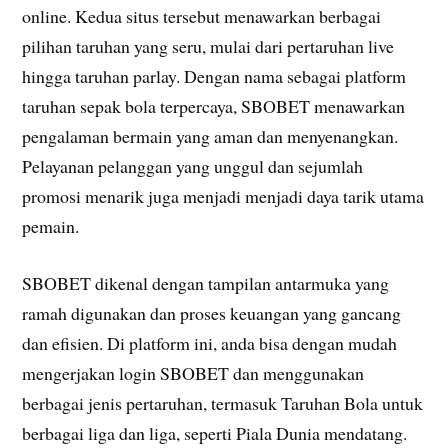
online. Kedua situs tersebut menawarkan berbagai
pilihan taruhan yang seru, mulai dari pertaruhan live
hingga taruhan parlay. Dengan nama sebagai platform
taruhan sepak bola terpercaya, SBOBET menawarkan
pengalaman bermain yang aman dan menyenangkan.
Pelayanan pelanggan yang unggul dan sejumlah
promosi menarik juga menjadi menjadi daya tarik utama
pemain.
SBOBET dikenal dengan tampilan antarmuka yang
ramah digunakan dan proses keuangan yang gancang
dan efisien. Di platform ini, anda bisa dengan mudah
mengerjakan login SBOBET dan menggunakan
berbagai jenis pertaruhan, termasuk Taruhan Bola untuk
berbagai liga dan liga, seperti Piala Dunia mendatang.