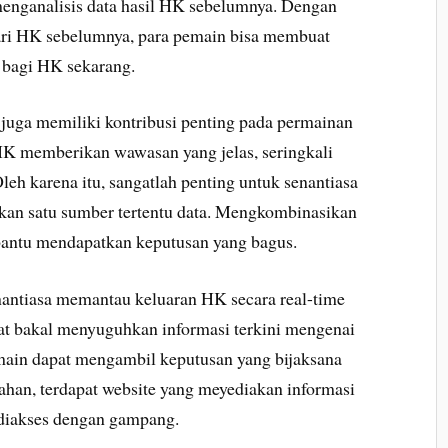
enganalisis data hasil HK sebelumnya. Dengan
dari HK sebelumnya, para pemain bisa membuat
i bagi HK sekarang.
 juga memiliki kontribusi penting pada permainan
K memberikan wawasan yang jelas, seringkali
leh karena itu, sangatlah penting untuk senantiasa
dalkan satu sumber tertentu data. Mengkombinasikan
bantu mendapatkan keputusan yang bagus.
nantiasa memantau keluaran HK secara real-time
pat bakal menyuguhkan informasi terkini mengenai
main dapat mengambil keputusan yang bijaksana
ahan, terdapat website yang meyediakan informasi
 diakses dengan gampang.