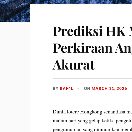
Prediksi HK 
Perkiraan A
Akurat
BY
RAF4L
ON
MARCH 11, 2026
Dunia lotere Hongkong senantiasa men
malam hari yang gelap ketika pengel
pengumuman yang diumumkan membawa