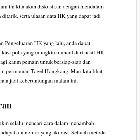
lam ini kita akan diskusikan dengan mendalam
itarik, serta ulasan data HK yang dapat jadi
n Pengeluaran HK yang lalu, anda dapat
fikasi pola yang mungkin muncul dari hasil HK
bagi kaum pemain untuk bersiap-siap dan
 permainan Togel Hongkong. Mari kita lihat
an jadi keberuntungan malam ini.
ran
kin selalu mencari cara dalam menambah
ndapatkan nomor yang akurasi. Sebuah metode