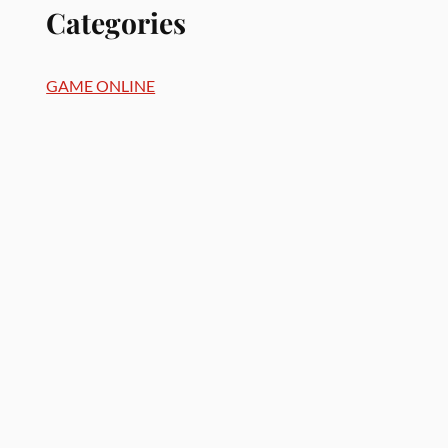
Categories
GAME ONLINE