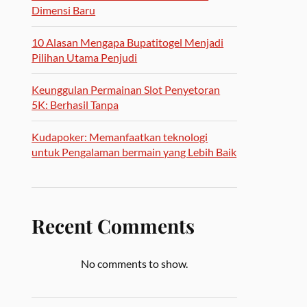
Dimensi Baru
10 Alasan Mengapa Bupatitogel Menjadi
Pilihan Utama Penjudi
Keunggulan Permainan Slot Penyetoran
5K: Berhasil Tanpa
Kudapoker: Memanfaatkan teknologi
untuk Pengalaman bermain yang Lebih Baik
Recent Comments
No comments to show.