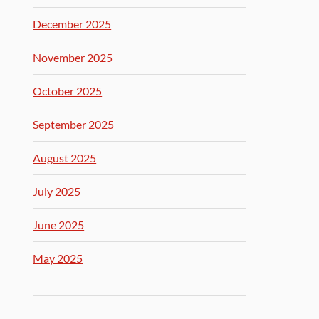
December 2025
November 2025
October 2025
September 2025
August 2025
July 2025
June 2025
May 2025