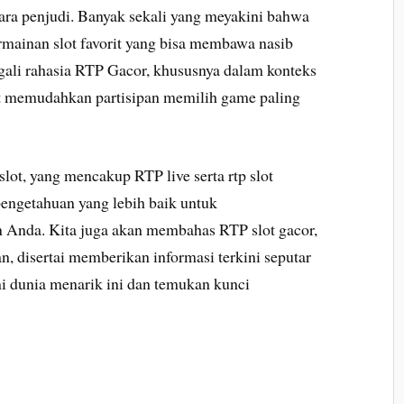
para penjudi. Banyak sekali yang meyakini bahwa
rmainan slot favorit yang bisa membawa nasib
nggali rahasia RTP Gacor, khususnya dalam konteks
at memudahkan partisipan memilih game paling
t, yang mencakup RTP live serta rtp slot
engetahuan yang lebih baik untuk
Anda. Kita juga akan membahas RTP slot gacor,
an, disertai memberikan informasi terkini seputar
lami dunia menarik ini dan temukan kunci