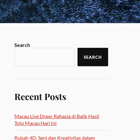
Search
SEARCH
Recent Posts
Macau Live Draw: Rahasia di Balik Hasil
Toto Macau Hari Ini
Rubah 4D: Seni dan Kreativitas dalam