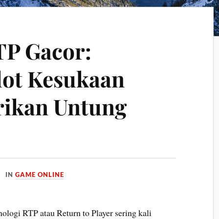
TP Gacor:
lot Kesukaan
ikan Untung
IN
GAME ONLINE
ologi RTP atau Return to Player sering kali