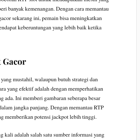
mberi banyak kemenangan. Dengan cara memantau
 gacor sekarang ini, pemain bisa meningkatkan
dapat keberuntungan yang lebih baik ketika
 Gacor
yang mustahil, walaupun butuh strategi dan
cara yang efektif adalah dengan memperhatikan
ng ada. Ini memberi gambaran seberapa besar
dalam jangka panjang. Dengan memantau RTP
ng memberikan potensi jackpot lebih tinggi.
ing kali adalah salah satu sumber informasi yang