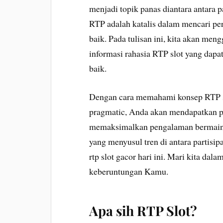
menjadi topik panas diantara antara 
RTP adalah katalis dalam mencari pe
baik. Pada tulisan ini, kita akan me
informasi rahasia RTP slot yang dap
baik.
Dengan cara memahami konsep RTP slo
pragmatic, Anda akan mendapatkan p
memaksimalkan pengalaman bermain 
yang menyusul tren di antara partisip
rtp slot gacor hari ini. Mari kita da
keberuntungan Kamu.
Apa sih RTP Slot?