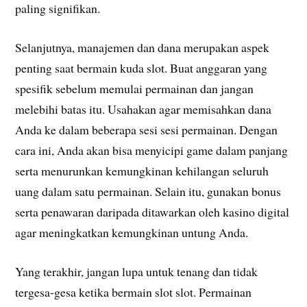
paling signifikan.
Selanjutnya, manajemen dan dana merupakan aspek
penting saat bermain kuda slot. Buat anggaran yang
spesifik sebelum memulai permainan dan jangan
melebihi batas itu. Usahakan agar memisahkan dana
Anda ke dalam beberapa sesi sesi permainan. Dengan
cara ini, Anda akan bisa menyicipi game dalam panjang
serta menurunkan kemungkinan kehilangan seluruh
uang dalam satu permainan. Selain itu, gunakan bonus
serta penawaran daripada ditawarkan oleh kasino digital
agar meningkatkan kemungkinan untung Anda.
Yang terakhir, jangan lupa untuk tenang dan tidak
tergesa-gesa ketika bermain slot slot. Permainan