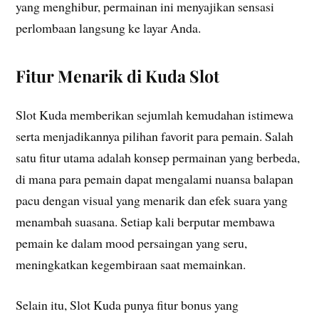
yang menghibur, permainan ini menyajikan sensasi
perlombaan langsung ke layar Anda.
Fitur Menarik di Kuda Slot
Slot Kuda memberikan sejumlah kemudahan istimewa
serta menjadikannya pilihan favorit para pemain. Salah
satu fitur utama adalah konsep permainan yang berbeda,
di mana para pemain dapat mengalami nuansa balapan
pacu dengan visual yang menarik dan efek suara yang
menambah suasana. Setiap kali berputar membawa
pemain ke dalam mood persaingan yang seru,
meningkatkan kegembiraan saat memainkan.
Selain itu, Slot Kuda punya fitur bonus yang