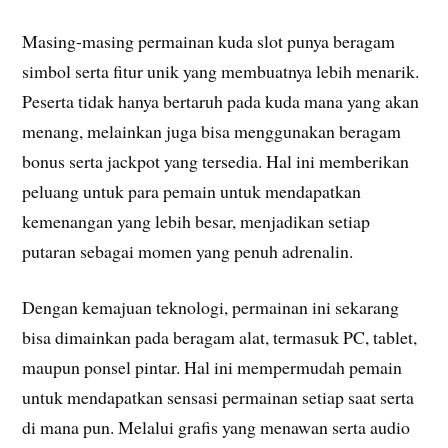
Masing-masing permainan kuda slot punya beragam
simbol serta fitur unik yang membuatnya lebih menarik.
Peserta tidak hanya bertaruh pada kuda mana yang akan
menang, melainkan juga bisa menggunakan beragam
bonus serta jackpot yang tersedia. Hal ini memberikan
peluang untuk para pemain untuk mendapatkan
kemenangan yang lebih besar, menjadikan setiap
putaran sebagai momen yang penuh adrenalin.
Dengan kemajuan teknologi, permainan ini sekarang
bisa dimainkan pada beragam alat, termasuk PC, tablet,
maupun ponsel pintar. Hal ini mempermudah pemain
untuk mendapatkan sensasi permainan setiap saat serta
di mana pun. Melalui grafis yang menawan serta audio