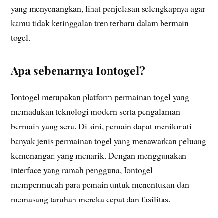
yang menyenangkan, lihat penjelasan selengkapnya agar
kamu tidak ketinggalan tren terbaru dalam bermain
togel.
Apa sebenarnya Iontogel?
Iontogel merupakan platform permainan togel yang
memadukan teknologi modern serta pengalaman
bermain yang seru. Di sini, pemain dapat menikmati
banyak jenis permainan togel yang menawarkan peluang
kemenangan yang menarik. Dengan menggunakan
interface yang ramah pengguna, Iontogel
mempermudah para pemain untuk menentukan dan
memasang taruhan mereka cepat dan fasilitas.