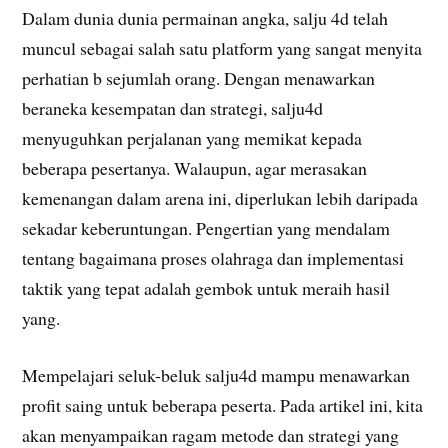
Dalam dunia dunia permainan angka, salju 4d telah
muncul sebagai salah satu platform yang sangat menyita
perhatian b sejumlah orang. Dengan menawarkan
beraneka kesempatan dan strategi, salju4d
menyuguhkan perjalanan yang memikat kepada
beberapa pesertanya. Walaupun, agar merasakan
kemenangan dalam arena ini, diperlukan lebih daripada
sekadar keberuntungan. Pengertian yang mendalam
tentang bagaimana proses olahraga dan implementasi
taktik yang tepat adalah gembok untuk meraih hasil
yang.
Mempelajari seluk-beluk salju4d mampu menawarkan
profit saing untuk beberapa peserta. Pada artikel ini, kita
akan menyampaikan ragam metode dan strategi yang