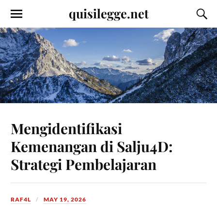
quisilegge.net
Mengidentifikasi
Kemenangan di Salju4D:
Strategi Pembelajaran
RAF4L
MAY 19, 2026