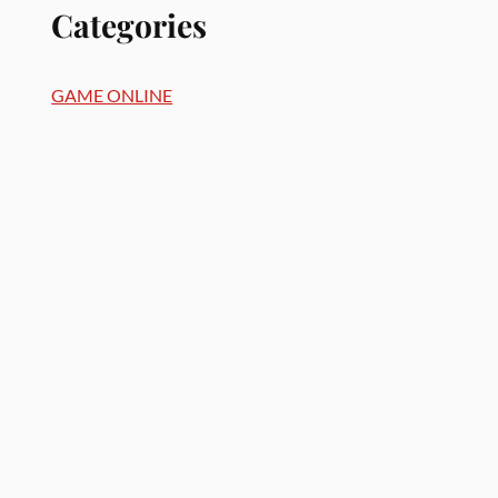
Categories
GAME ONLINE