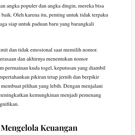
 angka populer dan angka dingin, mereka bisa
baik. Oleh karena itu, penting untuk tidak terpaku
juga siap untuk paduan baru yang barangkali
imit dan tidak emosional saat memilih nomor.
erasaan dan akhirnya menentukan nomor
m permainan kuda togel, keputusan yang diambil
mpertahankan pikiran tetap jernih dan berpikir
 membuat pilihan yang lebih. Dengan menjalani
a meningkatkan kemungkinan menjadi pemenang
gnifikan.
 Mengelola Keuangan