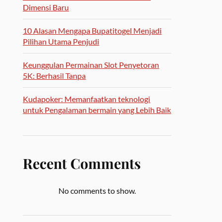
Dimensi Baru
10 Alasan Mengapa Bupatitogel Menjadi
Pilihan Utama Penjudi
Keunggulan Permainan Slot Penyetoran
5K: Berhasil Tanpa
Kudapoker: Memanfaatkan teknologi
untuk Pengalaman bermain yang Lebih Baik
Recent Comments
No comments to show.