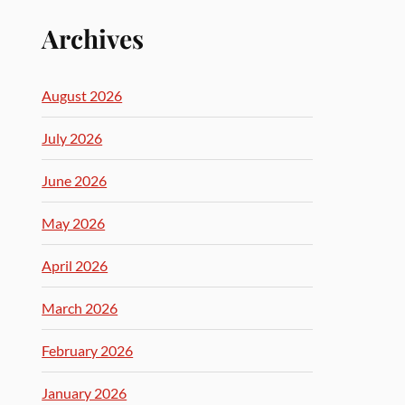
Archives
August 2026
July 2026
June 2026
May 2026
April 2026
March 2026
February 2026
January 2026