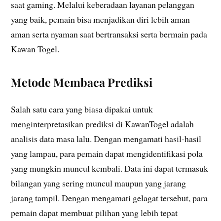
saat gaming. Melalui keberadaan layanan pelanggan
yang baik, pemain bisa menjadikan diri lebih aman
aman serta nyaman saat bertransaksi serta bermain pada
Kawan Togel.
Metode Membaca Prediksi
Salah satu cara yang biasa dipakai untuk
menginterpretasikan prediksi di KawanTogel adalah
analisis data masa lalu. Dengan mengamati hasil-hasil
yang lampau, para pemain dapat mengidentifikasi pola
yang mungkin muncul kembali. Data ini dapat termasuk
bilangan yang sering muncul maupun yang jarang
jarang tampil. Dengan mengamati gelagat tersebut, para
pemain dapat membuat pilihan yang lebih tepat