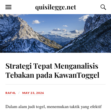
quisilegge.net
Strategi Tepat Menganalisis
Tebakan pada KawanToggel
RAF4L
MAY 23, 2026
Dalam alam judi togel, menemukan taktik yang efektif