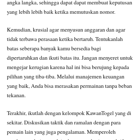
angka langka, sehingga dapat dapat membuat keputusan
yang lebih lebih baik ketika memutuskan nomor.
Kemudian, krusial agar menyusun anggaran dan agar
tidak terbawa perasaan ketika bertaruh. Tentukanlah
batas seberapa banyak kamu bersedia bagi
dipertaruhkan dan ikuti batas itu. Jangan menyeret untuk
mengejar kerugian karena hal ini bisa berujung kepada
pilihan yang tiba-tiba. Melalui manajemen keuangan
yang baik, Anda bisa merasakan permainan tanpa beban
tekanan.
Terakhir, ikutlah dengan kelompok KawanTogel yang di
sekitar. Diskusikan taktik dan ramalan dengan para
pemain lain yang juga pengalaman. Memperoleh