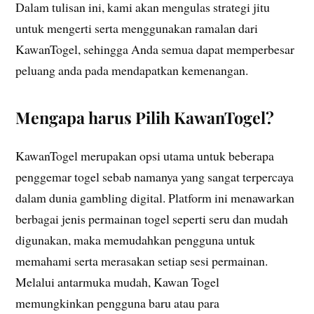
Dalam tulisan ini, kami akan mengulas strategi jitu
untuk mengerti serta menggunakan ramalan dari
KawanTogel, sehingga Anda semua dapat memperbesar
peluang anda pada mendapatkan kemenangan.
Mengapa harus Pilih KawanTogel?
KawanTogel merupakan opsi utama untuk beberapa
penggemar togel sebab namanya yang sangat terpercaya
dalam dunia gambling digital. Platform ini menawarkan
berbagai jenis permainan togel seperti seru dan mudah
digunakan, maka memudahkan pengguna untuk
memahami serta merasakan setiap sesi permainan.
Melalui antarmuka mudah, Kawan Togel
memungkinkan pengguna baru atau para