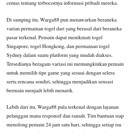
cemas tentang terbocornya informasi pribadi mereka.
Di samping itu, Warga88 pun menawarkan beraneka
varian permainan togel dari yang berasal dari beraneka
pasar terkenal. Pemain dapat menikmati togel
Singapore, togel Hongkong, dan permainan togel
Sydney dalam suatu platform yang mudah diakses.
Tersedianya beragam variasi ini memungkinkan pemain
untuk memilih tipe game yang sesuai dengan selera
serta rencana sendiri, sehingga menjadikan sensasi
bermain menjadi lebih menarik.
Lebih dari itu, Warga88 pula terkenal dengan layanan
pelanggan mana responsif dan ramah. Tim bantuan siap
menolong pemain 24 jam satu hari, sehingga setiap isu