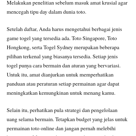
Melakukan penelitian sebelum masuk amat krusial agar
mencegah tipu day dalam dunia toto.
Setelah daftar, Anda harus mengetahui berbagai jenis
game togel yang tersedia ada. Toto Singapore, Toto
Hongkong, serta Togel Sydney merupakan beberapa
pilihan terkenal yang biasanya tersedia. Setiap jenis
togel punya cara bermain dan aturan yang bervariasi.
Untuk itu, amat dianjurkan untuk memperhatikan
panduan atau peraturan setiap permainan agar dapat
meningkatkan kemungkinan untuk menang kamu.
Selain itu, perhatikan pula strategi dan pengelolaan
uang selama bermain. Tetapkan budget yang jelas untuk
permainan toto online dan jangan pernah melebihi