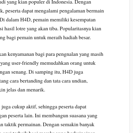
i yang kian populer di Indonesia. Dengan
ik, peserta dapat mengalami pengalaman bermain
. Di dalam H4D, pemain memiliki kesempatan
hasil lotre yang akan tiba. Popularitasnya kian
g bagi pemain untuk meraih hadiah besar.
kan kenyamanan bagi para pengnalan yang masih
 yang user-friendly memudahkan orang untuk
engan senang. Di samping itu, H4D juga
ang cara bertanding dan tata cara undian,
in jelas dan menarik.
 juga cukup aktif, sehingga peserta dapat
gan peserta lain. Ini membangun suasana yang
kan taktik permainan. Dengan semakin banyak