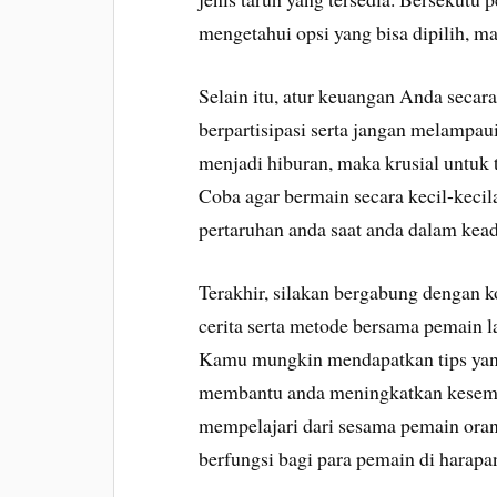
mengetahui opsi yang bisa dipilih, ma
Selain itu, atur keuangan Anda secar
berpartisipasi serta jangan melampau
menjadi hiburan, maka krusial untuk 
Coba agar bermain secara kecil-keci
pertaruhan anda saat anda dalam keada
Terakhir, silakan bergabung dengan 
cerita serta metode bersama pemain 
Kamu mungkin mendapatkan tips yan
membantu anda meningkatkan kesem
mempelajari dari sesama pemain oran
berfungsi bagi para pemain di harapa