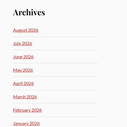
Archives
August 2026
July 2026
June 2026
May 2026
April 2026
March 2026
February 2026
January 2026