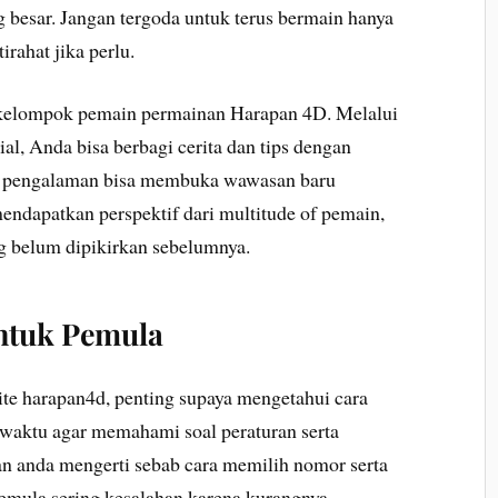
 besar. Jangan tergoda untuk terus bermain hanya
rahat jika perlu.
 kelompok pemain permainan Harapan 4D. Melalui
al, Anda bisa berbagi cerita dan tips dengan
an pengalaman bisa membuka wawasan baru
endapatkan perspektif dari multitude of pemain,
g belum dipikirkan sebelumnya.
ntuk Pemula
te harapan4d, penting supaya mengetahui cara
t waktu agar memahami soal peraturan serta
an anda mengerti sebab cara memilih nomor serta
 pemula sering kesalahan karena kurangnya