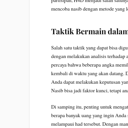
partisipan, H4D menjadi salah satuny
mencoba nasib dengan metode yang le
Taktik Bermain dala
Salah satu taktik yang dapat bisa di
dengan melakukan analisis terhadap
percaya bahwa beberapa angka memili
kembali di waktu yang akan datang. 
Anda dapat melakukan keputusan yang
Nasib bisa jadi faktor kunci, tetapi a
Di samping itu, penting untuk menga
berapa banyak uang yang ingin Anda 
melampaui had tersebut. Dengan man