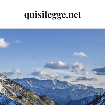
quisilegge.net