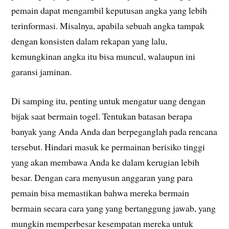
pemain dapat mengambil keputusan angka yang lebih
terinformasi. Misalnya, apabila sebuah angka tampak
dengan konsisten dalam rekapan yang lalu,
kemungkinan angka itu bisa muncul, walaupun ini
garansi jaminan.
Di samping itu, penting untuk mengatur uang dengan
bijak saat bermain togel. Tentukan batasan berapa
banyak yang Anda Anda dan berpeganglah pada rencana
tersebut. Hindari masuk ke permainan berisiko tinggi
yang akan membawa Anda ke dalam kerugian lebih
besar. Dengan cara menyusun anggaran yang para
pemain bisa memastikan bahwa mereka bermain
bermain secara cara yang yang bertanggung jawab, yang
mungkin memperbesar kesempatan mereka untuk