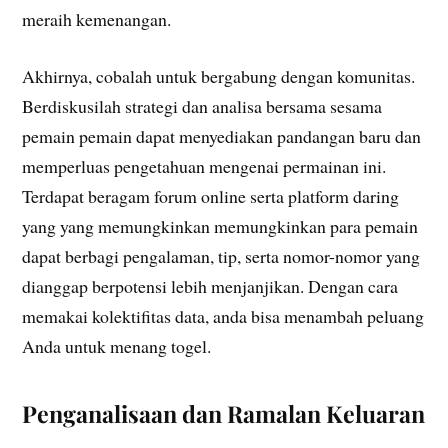
meraih kemenangan.
Akhirnya, cobalah untuk bergabung dengan komunitas.
Berdiskusilah strategi dan analisa bersama sesama
pemain pemain dapat menyediakan pandangan baru dan
memperluas pengetahuan mengenai permainan ini.
Terdapat beragam forum online serta platform daring
yang yang memungkinkan memungkinkan para pemain
dapat berbagi pengalaman, tip, serta nomor-nomor yang
dianggap berpotensi lebih menjanjikan. Dengan cara
memakai kolektifitas data, anda bisa menambah peluang
Anda untuk menang togel.
Penganalisaan dan Ramalan Keluaran