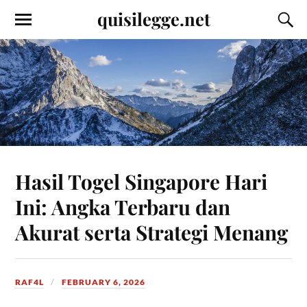
quisilegge.net
Hasil Togel Singapore Hari
Ini: Angka Terbaru dan
Akurat serta Strategi Menang
RAF4L
FEBRUARY 6, 2026