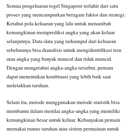
Semua pengeluaran togel Singapore terlahir dari satu
proses yang mencampurkan beragam faktor dan strategi.
Ketahui pola keluaran yang lalu untuk menambah
kemungkinan memprediksi angka yang akan keluar
selanjutnya. Data-data yang terkumpul dari keluaran
sebelumnya bisa dianalisis untuk mengidentifikasi tren
atau angka yang banyak muncul dan tidak muncul.
Dengan mengetahui angka-angka tersebut, pemain
dapat menentukan kombinasi yang lebih baik saat
meletakkan taruhan.
Selain itu, metode menggunakan metode statistik bisa
membantu dalam menilai angka-angka yang memiliki
kemungkinan besar untuk keluar. Kebanyakan pemain
memakai rumus taruhan atau sistem permainan untuk