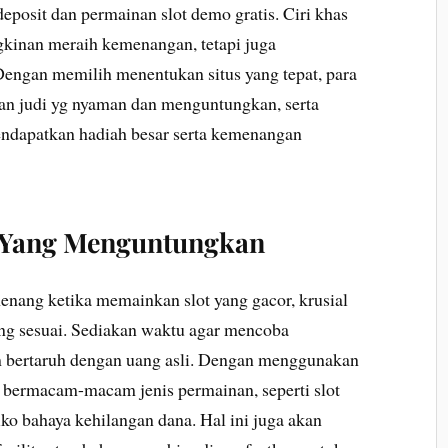
eposit dan permainan slot demo gratis. Ciri khas
kinan meraih kemenangan, tetapi juga
engan memilih menentukan situs yang tepat, para
n judi yg nyaman dan menguntungkan, serta
ndapatkan hadiah besar serta kemenangan
t Yang Menguntungkan
ang ketika memainkan slot yang gacor, krusial
ng sesuai. Sediakan waktu agar mencoba
bertaruh dengan uang asli. Dengan menggunakan
i bermacam-macam jenis permainan, seperti slot
siko bahaya kehilangan dana. Hal ini juga akan