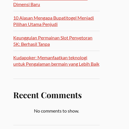
Dimensi Baru
10 Alasan Mengapa Bupatitogel Menjadi
Pilihan Utama Penjudi
Keunggulan Permainan Slot Penyetoran
5K: Berhasil Tanpa
Kudapoker: Memanfaatkan teknologi
untuk Pengalaman bermain yang Lebih Baik
Recent Comments
No comments to show.