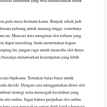
silitas tambahan yang bisa dimanfaatkan untuk
ama pula masa bermain kamu. Banyak sekali judi
 dimana peluang untuk menang tinggi, contohnya
lam ini. Mencari data mengenai slot terbaru yang
t ini dapat menolong Anda menentukan kapan
mping itu, jangan ragu untuk mencoba slot demo
ni biasanya menawarkan kesempatan yang lebih
ecara bijaksana. Tentukan batas batas untuk
h Anda decide. Dengan cara menggunakan demo slot
embuat strategi serta mencegah kesalahan yang
slot online. Ingat bahwa perjudian slot online
 lupa agar merasakan setiap detik ketika bermain.