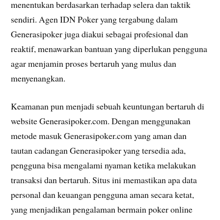
menentukan berdasarkan terhadap selera dan taktik
sendiri. Agen IDN Poker yang tergabung dalam
Generasipoker juga diakui sebagai profesional dan
reaktif, menawarkan bantuan yang diperlukan pengguna
agar menjamin proses bertaruh yang mulus dan
menyenangkan.
Keamanan pun menjadi sebuah keuntungan bertaruh di
website Generasipoker.com. Dengan menggunakan
metode masuk Generasipoker.com yang aman dan
tautan cadangan Generasipoker yang tersedia ada,
pengguna bisa mengalami nyaman ketika melakukan
transaksi dan bertaruh. Situs ini memastikan apa data
personal dan keuangan pengguna aman secara ketat,
yang menjadikan pengalaman bermain poker online