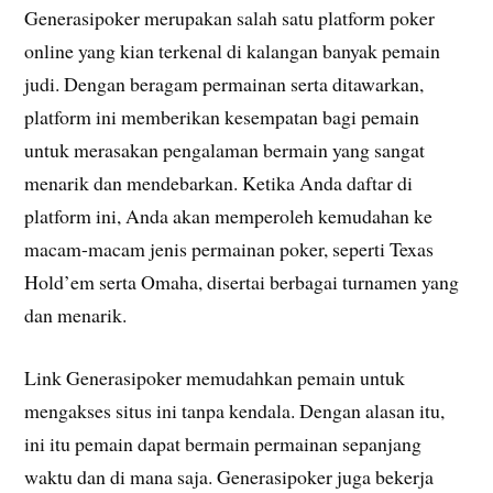
Generasipoker merupakan salah satu platform poker
online yang kian terkenal di kalangan banyak pemain
judi. Dengan beragam permainan serta ditawarkan,
platform ini memberikan kesempatan bagi pemain
untuk merasakan pengalaman bermain yang sangat
menarik dan mendebarkan. Ketika Anda daftar di
platform ini, Anda akan memperoleh kemudahan ke
macam-macam jenis permainan poker, seperti Texas
Hold’em serta Omaha, disertai berbagai turnamen yang
dan menarik.
Link Generasipoker memudahkan pemain untuk
mengakses situs ini tanpa kendala. Dengan alasan itu,
ini itu pemain dapat bermain permainan sepanjang
waktu dan di mana saja. Generasipoker juga bekerja