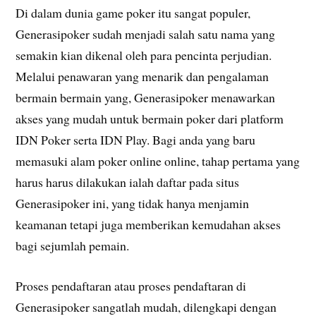
Di dalam dunia game poker itu sangat populer,
Generasipoker sudah menjadi salah satu nama yang
semakin kian dikenal oleh para pencinta perjudian.
Melalui penawaran yang menarik dan pengalaman
bermain bermain yang, Generasipoker menawarkan
akses yang mudah untuk bermain poker dari platform
IDN Poker serta IDN Play. Bagi anda yang baru
memasuki alam poker online online, tahap pertama yang
harus harus dilakukan ialah daftar pada situs
Generasipoker ini, yang tidak hanya menjamin
keamanan tetapi juga memberikan kemudahan akses
bagi sejumlah pemain.
Proses pendaftaran atau proses pendaftaran di
Generasipoker sangatlah mudah, dilengkapi dengan