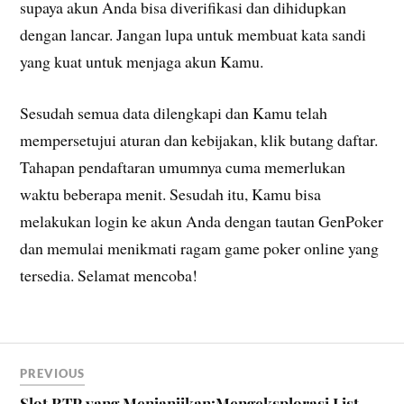
supaya akun Anda bisa diverifikasi dan dihidupkan
dengan lancar. Jangan lupa untuk membuat kata sandi
yang kuat untuk menjaga akun Kamu.
Sesudah semua data dilengkapi dan Kamu telah
mempersetujui aturan dan kebijakan, klik butang daftar.
Tahapan pendaftaran umumnya cuma memerlukan
waktu beberapa menit. Sesudah itu, Kamu bisa
melakukan login ke akun Anda dengan tautan GenPoker
dan memulai menikmati ragam game poker online yang
tersedia. Selamat mencoba!
PREVIOUS
Slot RTP yang Menjanjikan:Mengeksplorasi List