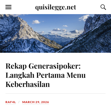
quisilegge.net
Rekap Generasipoker:
Langkah Pertama Menu
Keberhasilan
RAF4L
MARCH 29, 2026