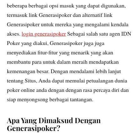
beberapa berbagai opsi masuk yang dapat digunakan,
termasuk link Generasipoker dan alternatif link
Generasipoker untuk mereka yang mengalami kendala
akses.
login generasipoker
Sebagai salah satu agen IDN
Poker yang diakui, Generasipoker juga juga
menyediakan fitur-fitur yang menarik yang akan
membantu para untuk dalam meraih mendapatkan
kemenangan besar. Dengan mendalami lebih lanjut
tentang Situs, Anda dapat memulai petualangan dunia
poker online anda dengan dengan rasa percaya diri dan
siap menyongsong berbagai tantangan.
Apa Yang Dimaksud Dengan
Generasipoker?