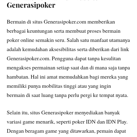
Generasipoker
Bermain di situs Generasipoker.com memberikan
berbagai keuntungan serta membuat proses bermain
poker online semakin seru. Salah satu manfaat utamanya
adalah kemudahan aksesibilitas serta diberikan dari link
Generasipoker.com. Pengguna dapat tanpa kesulitan
mengakses permainan setiap saat dan di mana saja tanpa
hambatan. Hal ini amat memudahkan bagi mereka yang
memiliki punya mobilitas tinggi atau yang ingin
bermain di saat luang tanpa perlu pergi ke tempat nyata.
Selain itu, situs Generasipoker menyediakan banyak
variasi game menarik, seperti poker IDN dan IDN Play.
Dengan beragam game yang ditawarkan, pemain dapat