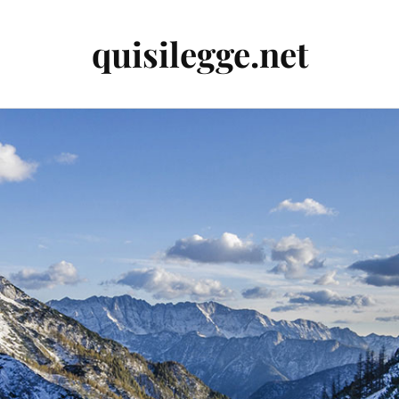
quisilegge.net