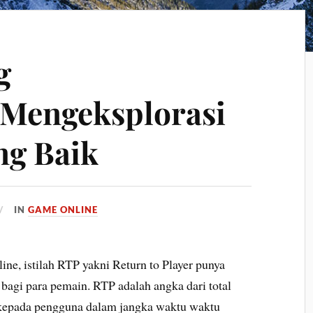
g
:Mengeksplorasi
ing Baik
IN
GAME ONLINE
ine, istilah RTP yakni Return to Player punya
 bagi para pemain. RTP adalah angka dari total
i kepada pengguna dalam jangka waktu waktu