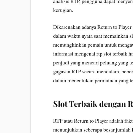
analisis RTP, pengguna dapat menye
kerugian.
Dikarenakan adanya Return to Player
dalam waktu nyata saat memainkan slo
memungkinkan pemain untuk mengawa
informasi mengenai rtp slot terbaik ha
penjudi yang mencari peluang yang 
gagasan RTP secara mendalam, beber
dalam menentukan permainan yang tep
Slot Terbaik dengan 
RTP atau Return to Player adalah fakt
menunjukkan seberapa besar jumlah 