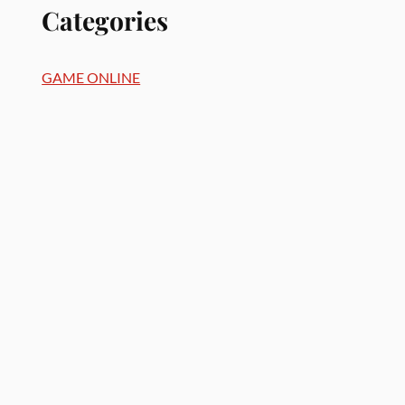
Categories
GAME ONLINE