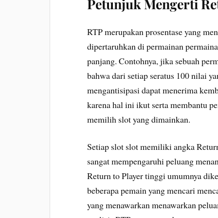
Petunjuk Mengerti Ret
RTP merupakan prosentase yang men
dipertaruhkan di permainan permaina
panjang. Contohnya, jika sebuah p
bahwa dari setiap seratus 100 nilai y
mengantisipasi dapat menerima kembal
karena hal ini ikut serta membantu p
memilih slot yang dimainkan.
Setiap slot slot memiliki angka Retur
sangat mempengaruhi peluang menan
Return to Player tinggi umumnya dike
beberapa pemain yang mencari mencar
yang menawarkan menawarkan peluang