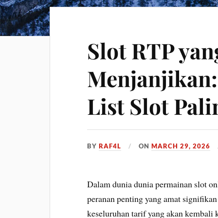
Slot RTP yan
Menjanjikan
List Slot Pal
BY
RAF4L
ON
MARCH 29, 2026
Dalam dunia dunia permainan slot onl
peranan penting yang amat signifikan
keseluruhan tarif yang akan kembal